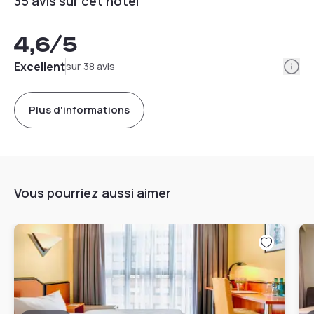
35 avis sur cet hôtel
4,6
/5
Info
Excellent
sur 38 avis
Plus d'informations
Vous pourriez aussi aimer