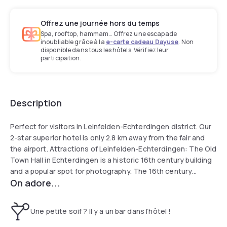
Offrez une journée hors du temps
Spa, rooftop, hammam… Offrez une escapade
inoubliable grâce à la
e-carte cadeau Dayuse
. Non
disponible dans tous les hôtels. Vérifiez leur
participation.
Description
Perfect for visitors in Leinfelden-Echterdingen district. Our
2-star superior hotel is only 2.8 km away from the fair and
the airport. Attractions of Leinfelden-Echterdingen: The Old
Town Hall in Echterdingen is a historic 16th century building
and a popular spot for photography. The 16th century
On adore...
Filseck Castle is an imposing water castle. The Schönbuch
Nature Park covers a large area around the city.
Une petite soif ? Il y a un bar dans l’hôtel !