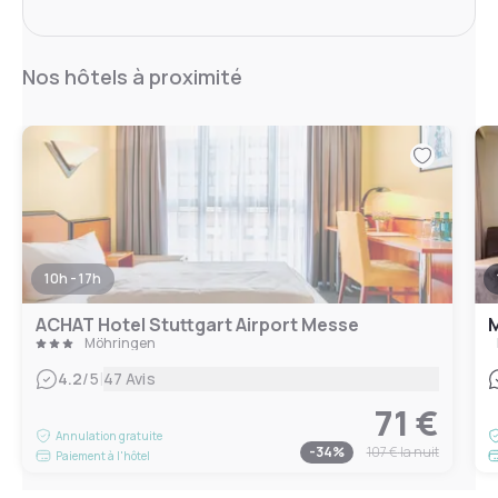
Nos hôtels à proximité
10h - 17h
ACHAT Hotel Stuttgart Airport Messe
M
Möhringen
|
4.2
/5
47 Avis
71 €
Annulation gratuite
-
34
%
107 €
la nuit
Paiement à l'hôtel