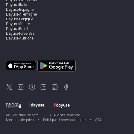
Dayuse
Italie
Dayuse
Espagne
Dayuse
Allemagne
Dayuse
Belgique
Dayuse
Suisse
Dayuse
Brésil
Dayuse
Pays-Bas
Dayuse
Autriche
Dayuse
Australie
Dayuse
Irlande
Dayuse
Hong Kong
Dayuse
Canada
Dayuse
Singapour
Dayuse
Suède
Dayuse
Thaïlande
Dayuse
Portugal
Dayuse
Corée
Dayuse
Nouvelle-Zélande
Dayuse
Turquie
©
2026
dayuse.com
•
All Rights Reserved
Mentions légales
•
Politique de confidentialité
•
CGU