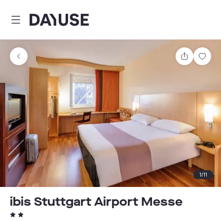
Dayuse
Partager
Enre
1
/
11
ibis Stuttgart Airport Messe