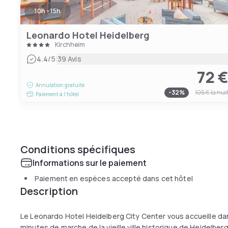
10h - 15h
Leonardo Hotel Heidelberg
Kirchheim
|
4.4
/5
39 Avis
72 
Annulation gratuite
-
32
%
105 €
la nui
Paiement à l'hôtel
Conditions spécifiques
Informations sur le paiement
Paiement en espèces accepté dans cet hôtel
Description
Le Leonardo Hotel Heidelberg City Center vous accueille da
minutes de marche de la vieille ville historique de Heidelbe