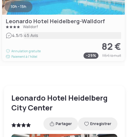
10h - 15h
Leonardo Hotel Heidelberg-Walldorf
Walldorf
|
4.5
/5
45 Avis
82 €
Annulation gratuite
-
29
%
115 €
la nuit
Paiement à l'hôtel
Leonardo Hotel Heidelberg
City Center
Partager
Enregistrer