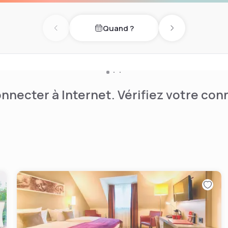
régional ou une collation au
Quand ?
Previous day
Next day
nnecter à Internet. Vérifiez votre co