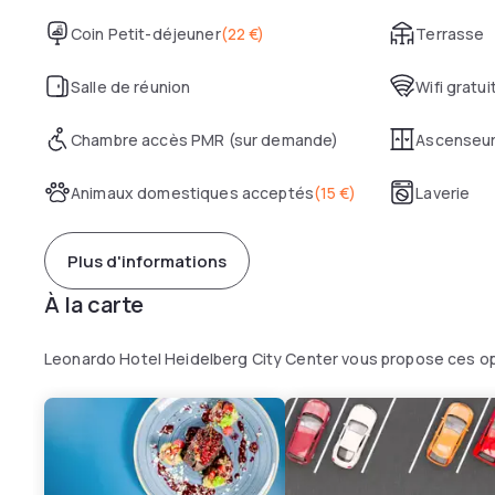
Coin Petit-déjeuner
(
22 €
)
Terrasse
Salle de réunion
Wifi gratui
Chambre accès PMR (sur demande)
Ascenseu
Animaux domestiques acceptés
(
15 €
)
Laverie
Plus d'informations
À la carte
Leonardo Hotel Heidelberg City Center vous propose ces op