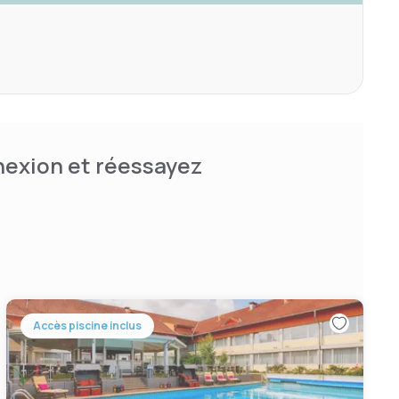
nnexion et réessayez
Accès piscine inclus