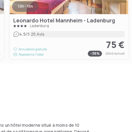
10h - 15h
Leonardo Hotel Mannheim - Ladenburg
Ladenburg
|
4.5
/5
25 Avis
€
75 €
Annulation gratuite
t
-
38
%
120 €
la nuit
Paiement à l'hôtel
ns un hôtel moderne situé à moins de 10
rg et de sa pittoresque zone piétonne. Décoré