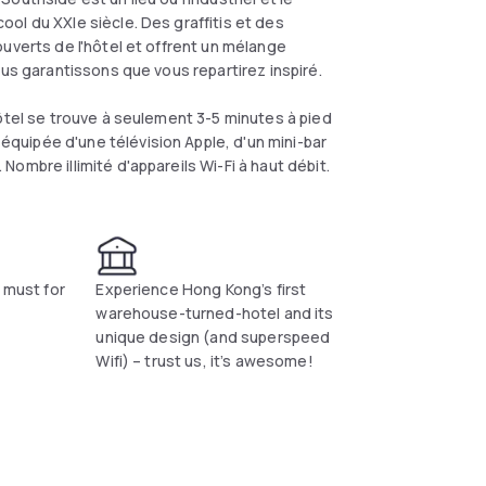
ol du XXIe siècle. Des graffitis et des
uverts de l'hôtel et offrent un mélange
ous garantissons que vous repartirez inspiré.
ôtel se trouve à seulement 3-5 minutes à pied
uipée d'une télévision Apple, d'un mini-bar
ombre illimité d'appareils Wi-Fi à haut débit.
 must for
Experience Hong Kong’s first
warehouse-turned-hotel and its
unique design (and superspeed
Wifi) – trust us, it’s awesome!