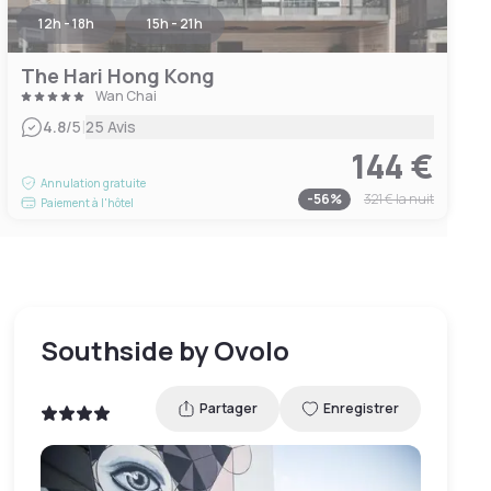
12h - 18h
15h - 21h
The Hari Hong Kong
Wan Chai
|
4.8
/5
25 Avis
144 €
Annulation gratuite
-
56
%
321 €
la nuit
Paiement à l'hôtel
Southside by Ovolo
Partager
Enregistrer