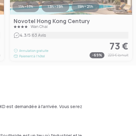
11h - 17h
13h - 19h
15h - 21h
Novotel Hong Kong Century
Wan Chai
|
4.3
/5
63 Avis
€
73 €
Annulation gratuite
t
-
69
%
229 €
la nuit
Paiement à l'hôtel
HKD
est demandée à l'arrivée. Vous serez
uthside est un lieu où l'industriel et le