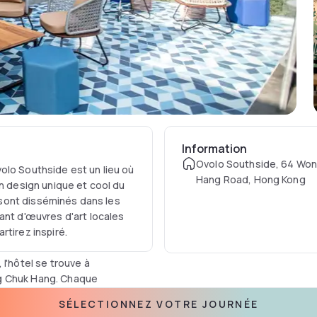
Information
Ovolo Southside, 64 Wo
olo Southside est un lieu où
Hang Road, Hong Kong
un design unique et cool du
s sont disséminés dans les
ant d'œuvres d'art locales
rtirez inspiré.
l'hôtel se trouve à
ng Chuk Hang. Chaque
ar gratuit comprenant des
SÉLECTIONNEZ VOTRE JOURNÉE
reils Wi-Fi à haut débit.