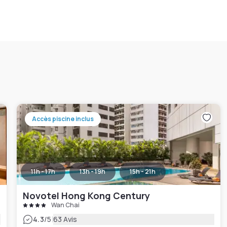
Accès piscine inclus
11h - 17h
13h - 19h
15h - 21h
Novotel Hong Kong Century
Wan Chai
|
4.3
/5
63 Avis