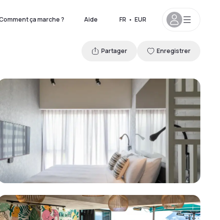
Comment ça marche ?
Aide
FR
•
EUR
Partager
Enregistrer