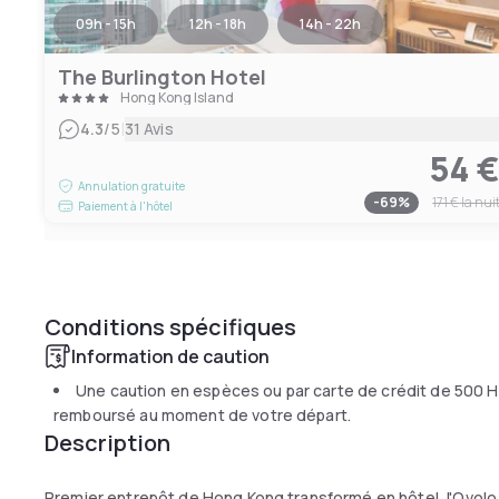
09h - 15h
12h - 18h
14h - 22h
The Burlington Hotel
Hong Kong Island
|
4.3
/5
31 Avis
54 
Annulation gratuite
-
69
%
171 €
la nui
Paiement à l'hôtel
Conditions spécifiques
Information de caution
Une caution en espèces ou par carte de crédit de
500 
remboursé au moment de votre départ.
Description
Premier entrepôt de Hong Kong transformé en hôtel, l'Ovolo So