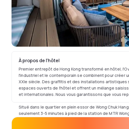
À propos de l'hôtel
Premier entrepôt de Hong Kong transformé en hôtel, l'Ov
l'industriel et le contemporain se combinent pour créer 
XXIe siècle. Des graffitis et des installations artistique
espaces ouverts de l'hôtel et offrent un mélange saisiss
et internationales. Nous vous garantissons que vous repa
Situé dans le quartier en plein essor de Wong Chuk Hang, 
seulement 3-5 minutes à pied de la station de MTR Wo
chambre est équipée d'une télévision Apple, d'un mini-b
boissons alcoolisées et des en-cas. Nombre illimité d'appa