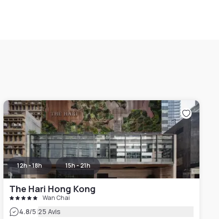
12h - 18h
15h - 21h
The Hari Hong Kong
Wan Chai
|
4.8
/5
25 Avis