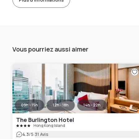
Vous pourriez aussi aimer
09h - 15h
12h - 18h
14h - 22h
The Burlington Hotel
Hong Kong Island
|
4.3
/5
31 Avis