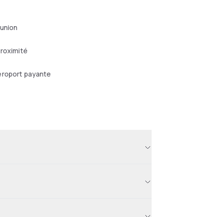
éunion
proximité
éroport payante