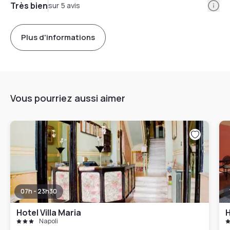
Info
Très bien
sur 5 avis
Plus d'informations
Vous pourriez aussi aimer
07h - 23h30
Hotel Villa Maria
H
Napoli