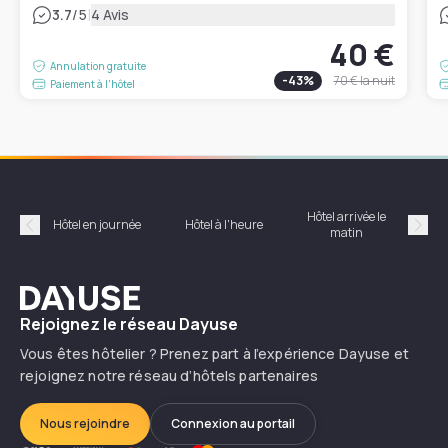
|
3.7
/5
4 Avis
40 €
Annulation gratuite
-
43
%
70 €
la nuit
Paiement à l'hôtel
Hôtel arrivée le
Hôte
Hôtel en journée
Hôtel à l'heure
matin
Précédent
Suiv
Dayuse
Rejoignez le réseau Dayuse
Vous êtes hôtelier ? Prenez part à l’expérience Dayuse et
rejoignez notre réseau d’hôtels partenaires
Nous rejoindre
Connexion au portail