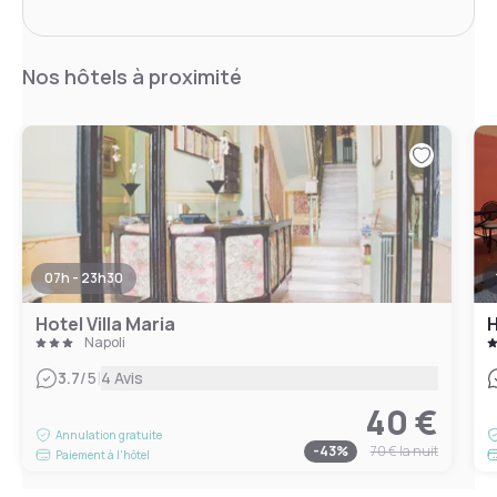
Nos hôtels à proximité
07h - 23h30
Hotel Villa Maria
H
Napoli
|
3.7
/5
4 Avis
40 €
Annulation gratuite
-
43
%
70 €
la nuit
Paiement à l'hôtel