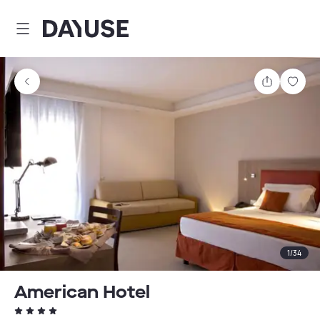
Dayuse
Partager
Enre
1
/
34
American Hotel