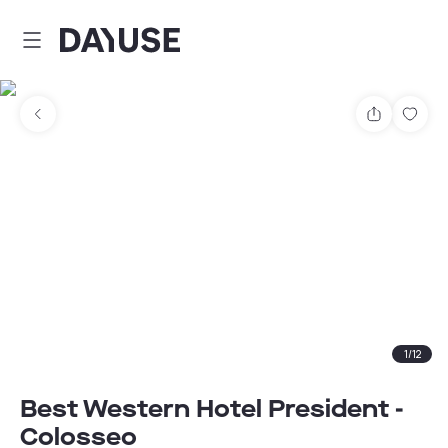
Dayuse
Partager
Enre
1
/
12
Best Western Hotel President -
Colosseo