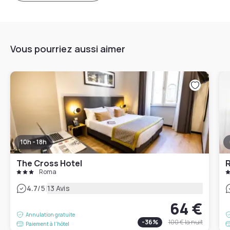
Vous pourriez aussi aimer
10h - 18h
The Cross Hotel
R
Roma
|
4.7
/5
13 Avis
64 €
Annulation gratuite
-
36
%
100 €
la nuit
Paiement à l'hôtel