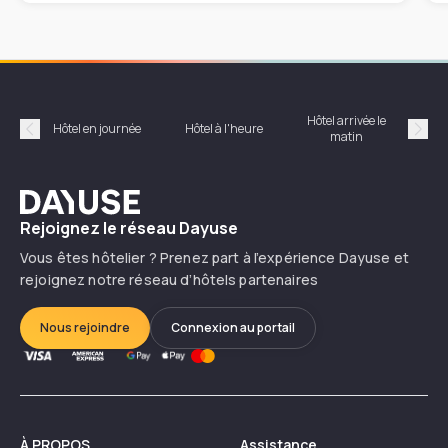
Hôtel arrivée le
Hôte
Hôtel en journée
Hôtel à l'heure
matin
Précédent
Suiv
Dayuse
Rejoignez le réseau Dayuse
Vous êtes hôtelier ? Prenez part à l’expérience Dayuse et
rejoignez notre réseau d’hôtels partenaires
Nous rejoindre
Connexion au portail
À PROPOS
Assistance