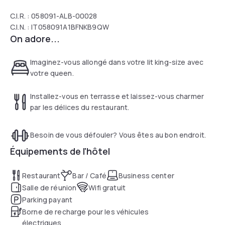
C.I.R. : 058091-ALB-00028
C.I.N. : IT058091A1BFNKB9QW
On adore...
Imaginez-vous allongé dans votre lit king-size avec
votre queen.
Installez-vous en terrasse et laissez-vous charmer
par les délices du restaurant.
Besoin de vous défouler? Vous êtes au bon endroit.
Équipements de l'hôtel
Restaurant
Bar / Café
Business center
Salle de réunion
Wifi gratuit
Parking payant
Borne de recharge pour les véhicules
électriques