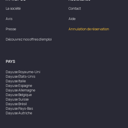
La société
Contact
Avis
Aide
Presse
Annulation de réservation
Découvrez nos offres d'emploi
PAYS
Dayuse
Royaume-Uni
Dayuse
États-Unis
Dayuse
Italie
Dayuse
Espagne
Dayuse
Allemagne
Dayuse
Belgique
Dayuse
Suisse
Dayuse
Brésil
Dayuse
Pays-Bas
Dayuse
Autriche
Dayuse
Australie
Dayuse
Irlande
Dayuse
Hong Kong