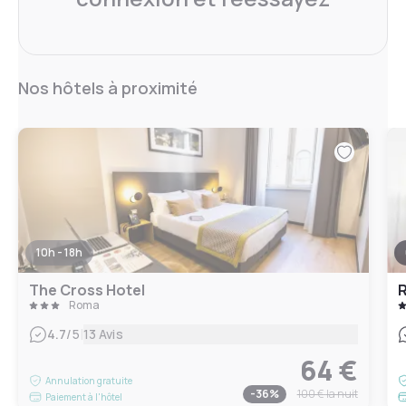
Nos hôtels à proximité
10h - 18h
The Cross Hotel
R
Roma
|
4.7
/5
13 Avis
64 €
Annulation gratuite
-
36
%
100 €
la nuit
Paiement à l'hôtel