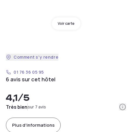
Voir carte
Comment s'y rendre
01 76 36 05 95
6 avis sur cet hôtel
4,1
/5
Info
Très bien
sur 7 avis
Plus d'informations