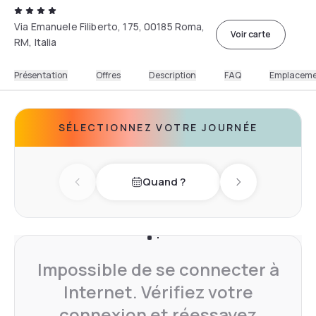
Via Emanuele Filiberto, 175, 00185 Roma,
Voir carte
RM, Italia
Présentation
Offres
Description
FAQ
Emplacem
SÉLECTIONNEZ VOTRE JOURNÉE
Quand ?
Previous day
Next day
Impossible de se connecter à
Internet. Vérifiez votre
connexion et réessayez