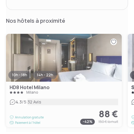
Nos hôtels à proximité
10h - 18h
14h - 22h
HD8 Hotel Milano
S
Milano
|
4.3
/5
32 Avis
88 €
Annulation gratuite
-
42
%
150 €
la nuit
Paiement à l'hôtel