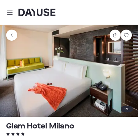
Dayuse
Partager
Enre
1
/
11
Glam Hotel Milano