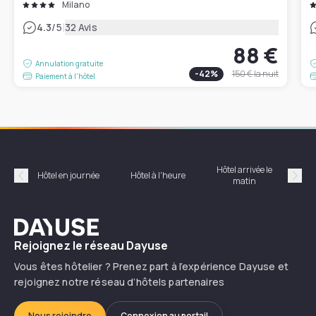
Milano
|
4.3
/5
32 Avis
88 €
Annulation gratuite
-
42
%
150 €
la nuit
Paiement à l'hôtel
Hôtel arrivée le
Hôte
Hôtel en journée
Hôtel à l'heure
matin
Précédent
Suiv
Dayuse
Rejoignez le réseau Dayuse
Vous êtes hôtelier ? Prenez part à l’expérience Dayuse et
rejoignez notre réseau d’hôtels partenaires
Nous rejoindre
Connexion au portail