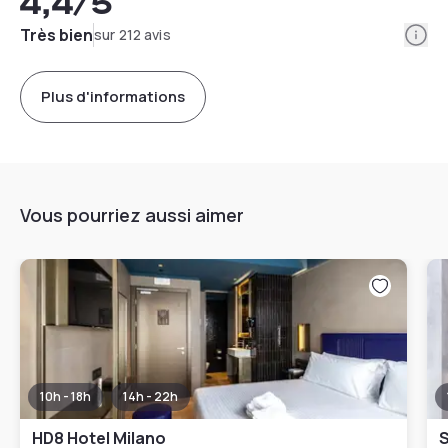
4,4
/5
Info
Très bien
sur 212 avis
Plus d'informations
Vous pourriez aussi aimer
10h - 18h
14h - 22h
HD8 Hotel Milano
S