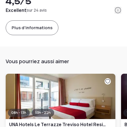
4,5
/5
Info
Excellent
sur 24 avis
Plus d'informations
Vous pourriez aussi aimer
08h - 13h
13h - 22h
UNA Hotels Le Terrazze Treviso Hotel Residence
B