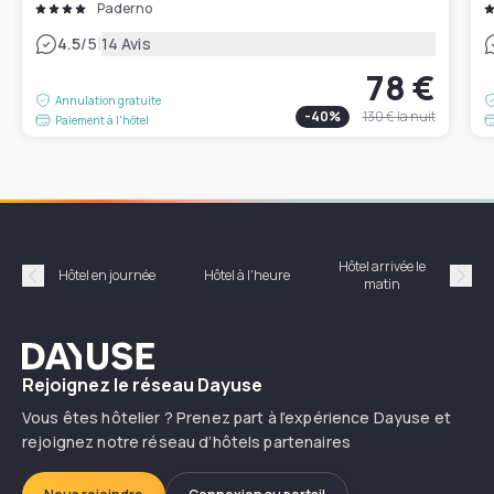
Paderno
|
4.5
/5
14 Avis
78 €
Annulation gratuite
-
40
%
130 €
la nuit
Paiement à l'hôtel
Hôtel arrivée le
Hôte
Hôtel en journée
Hôtel à l'heure
matin
Précédent
Suiv
Dayuse
Rejoignez le réseau Dayuse
Vous êtes hôtelier ? Prenez part à l’expérience Dayuse et
rejoignez notre réseau d’hôtels partenaires