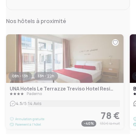
Nos hôtels à proximité
08h - 13h
13h - 22h
UNA Hotels Le Terrazze Treviso Hotel Residence
B
Paderno
|
4.5
/5
14 Avis
78 €
Annulation gratuite
-
40
%
130 €
la nuit
Paiement à l'hôtel