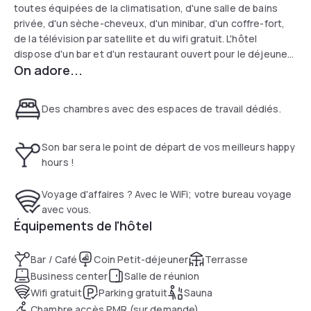
toutes équipées de la climatisation, d'une salle de bains
privée, d'un sèche-cheveux, d'un minibar, d'un coffre-fort,
de la télévision par satellite et du wifi gratuit. L'hôtel
dispose d'un bar et d'un restaurant ouvert pour le déjeuner
On adore...
et le dîner.
Des chambres avec des espaces de travail dédiés.
Son bar sera le point de départ de vos meilleurs happy
hours !
Voyage d'affaires ? Avec le WiFi; votre bureau voyage
avec vous.
Équipements de l'hôtel
Bar / Café
Coin Petit-déjeuner
Terrasse
Business center
Salle de réunion
Wifi gratuit
Parking gratuit
Sauna
Chambre accès PMR (sur demande)