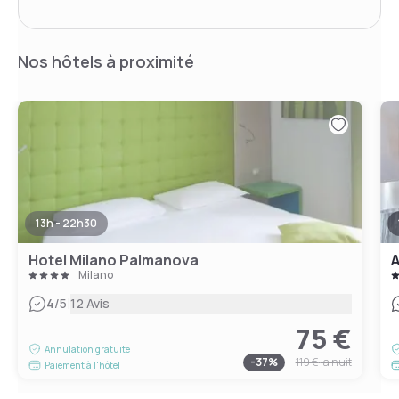
Nos hôtels à proximité
13h - 22h30
Hotel Milano Palmanova
A
Milano
|
4
/5
12 Avis
75 €
Annulation gratuite
-
37
%
119 €
la nuit
Paiement à l'hôtel