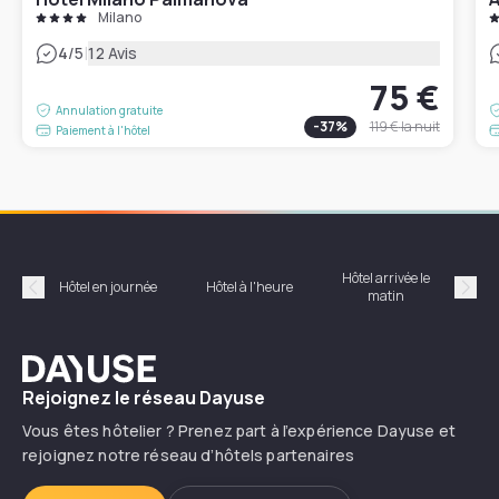
Milano
|
4
/5
12 Avis
75 €
Annulation gratuite
-
37
%
119 €
la nuit
Paiement à l'hôtel
Hôtel arrivée le
Hôte
Hôtel en journée
Hôtel à l'heure
matin
Précédent
Suiv
Dayuse
Rejoignez le réseau Dayuse
Vous êtes hôtelier ? Prenez part à l’expérience Dayuse et
rejoignez notre réseau d’hôtels partenaires