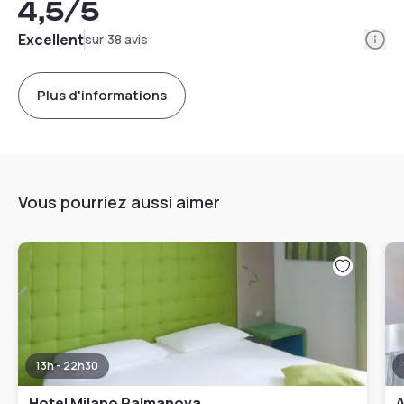
4,5
/5
Info
Excellent
sur 38 avis
Plus d'informations
Vous pourriez aussi aimer
13h - 22h30
Hotel Milano Palmanova
A