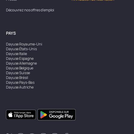
Découvrez nos offres d'emploi
PAYS
Dayuse
Royaume-Uni
Dayuse
États-Unis
Dayuse
Italie
Dayuse
Espagne
Dayuse
Allemagne
Dayuse
Belgique
Dayuse
Suisse
Dayuse
Brésil
Dayuse
Pays-Bas
Dayuse
Autriche
Dayuse
Australie
Dayuse
Irlande
Dayuse
Hong Kong
Dayuse
Canada
Dayuse
Singapour
Dayuse
Suède
Dayuse
Thaïlande
Dayuse
Portugal
Dayuse
Corée