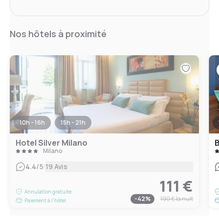
Nos hôtels à proximité
10h - 16h
15h - 21h
Hotel Silver Milano
B
Milano
|
4.4
/5
19 Avis
111 €
Annulation gratuite
-
42
%
190 €
la nuit
Paiement à l'hôtel