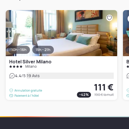
10h - 16h
15h - 21h
Hotel Silver Milano
B
Milano
|
4.4
/5
19 Avis
111 €
Annulation gratuite
-
42
%
190 €
la nuit
Paiement à l'hôtel