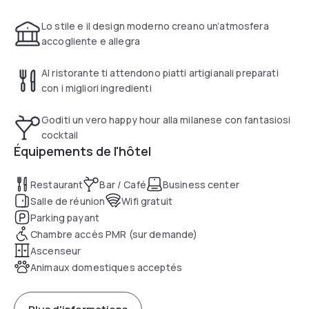
park (€8,00 per day as from 1° January 2023).
Lo stile e il design moderno creano un’atmosfera
accogliente e allegra
Al ristorante ti attendono piatti artigianali preparati
con i migliori ingredienti
Goditi un vero happy hour alla milanese con fantasiosi
cocktail
Équipements de l'hôtel
Restaurant
Bar / Café
Business center
Salle de réunion
Wifi gratuit
Parking payant
Chambre accès PMR (sur demande)
Ascenseur
Animaux domestiques acceptés