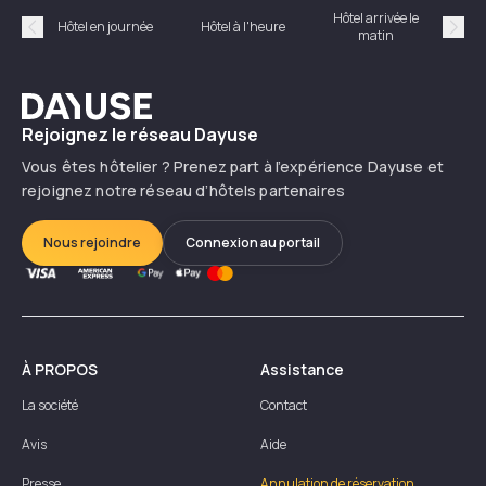
Hôtel arrivée le
Hôte
Hôtel en journée
Hôtel à l'heure
matin
Précédent
Suiv
Dayuse
Rejoignez le réseau Dayuse
Vous êtes hôtelier ? Prenez part à l’expérience Dayuse et
rejoignez notre réseau d’hôtels partenaires
Nous rejoindre
Connexion au portail
À PROPOS
Assistance
La société
Contact
Avis
Aide
Presse
Annulation de réservation