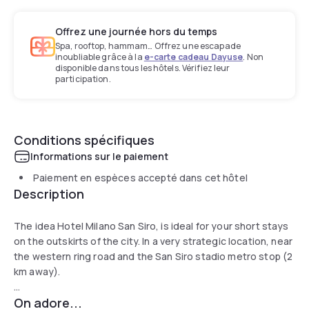
Offrez une journée hors du temps
Spa, rooftop, hammam… Offrez une escapade
inoubliable grâce à la
e-carte cadeau Dayuse
. Non
disponible dans tous les hôtels. Vérifiez leur
participation.
Conditions spécifiques
Informations sur le paiement
Paiement en espèces accepté dans cet hôtel
Description
The idea Hotel Milano San Siro, is ideal for your short stays
on the outskirts of the city. In a very strategic location, near
the western ring road and the San Siro stadio metro stop (2
km away).
On adore...
Offres restaurant services and free wifi. Guarded pay car