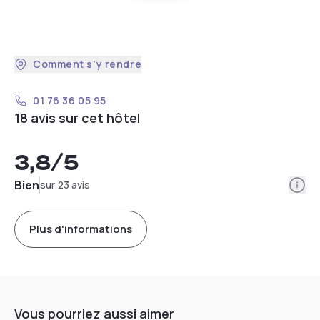
Comment s'y rendre
01 76 36 05 95
18 avis sur cet hôtel
3,8
/5
Info
Bien
sur 23 avis
Plus d'informations
Vous pourriez aussi aimer