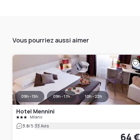
Vous pourriez aussi aimer
09h - 15h
09h - 17h
10h - 22h
Hotel Mennini
Milano
|
3.8
/5
33 Avis
64 