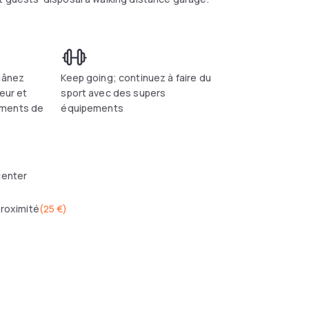
flânez
Keep going; continuez à faire du
ieur et
sport avec des supers
oments de
équipements
center
proximité
(
25 €
)