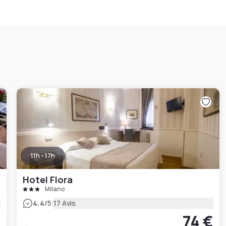
11h - 17h
Hotel Flora
Milano
|
4.4
/5
17 Avis
€
74 €