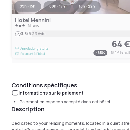
09h - 15h
09h - 17h
10h - 22h
Hotel Mennini
Milano
|
3.8
/5
33 Avis
64 
Annulation gratuite
-
65
%
180 €
la nui
Paiement à l'hôtel
Conditions spécifiques
Informations sur le paiement
Paiement en espèces accepté dans cet hôtel
Description
Dedicated to your relaxing moments, located in a quiet stre
Hotel offers contemporary, very bright and colorful rooms. A