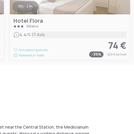
11h - 17h
Hotel Flora
Milano
|
4.4
/5
17 Avis
€
74 €
Annulation gratuite
t
-
39
%
120 €
la nuit
Paiement à l'hôtel
et near the Central Station, the Mediolanum
t guests' disposal a walking distance garage.