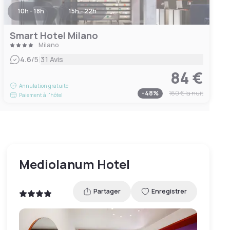
10h - 18h
15h - 22h
Smart Hotel Milano
Milano
|
4.6
/5
31 Avis
84 €
Annulation gratuite
-
48
%
160 €
la nuit
Paiement à l'hôtel
Mediolanum Hotel
Partager
Enregistrer