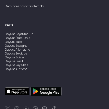
Découvrez nos offres d'emploi
PAYS
Dayuse
Royaume-Uni
Dayuse
États-Unis
Dayuse
Italie
Dayuse
Espagne
Dayuse
Allemagne
Dayuse
Belgique
Dayuse
Suisse
Dayuse
Brésil
Dayuse
Pays-Bas
Dayuse
Autriche
Dayuse
Australie
Dayuse
Irlande
Dayuse
Hong Kong
Dayuse
Canada
Dayuse
Singapour
Dayuse
Suède
Dayuse
Thaïlande
Dayuse
Portugal
Dayuse
Corée
Dayuse
Nouvelle-Zélande