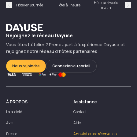
Hôtel arrivée le
Hôte
Hôtel en journée
Hôtel à l'heure
matin
Précédent
Suiv
Dayuse
Rejoignez le réseau Dayuse
Vous êtes hôtelier ? Prenez part à l’expérience Dayuse et
rejoignez notre réseau d’hôtels partenaires
Nous rejoindre
Connexion au portail
À PROPOS
Assistance
La société
Contact
Avis
Aide
Presse
Annulation de réservation