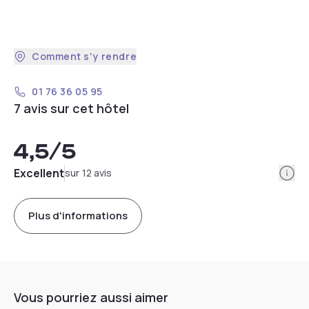
Comment s'y rendre
01 76 36 05 95
7 avis sur cet hôtel
4,5
/5
Info
Excellent
sur 12 avis
Plus d'informations
Vous pourriez aussi aimer