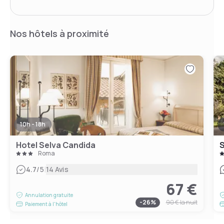
Nos hôtels à proximité
10h - 18h
Hotel Selva Candida
S
Roma
|
4.7
/5
14 Avis
67 €
Annulation gratuite
-
26
%
90 €
la nuit
Paiement à l'hôtel