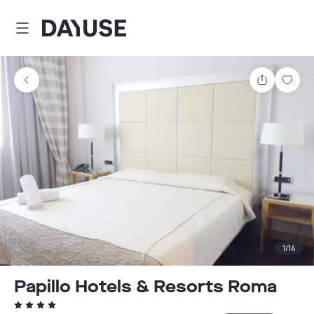
Dayuse
Partager
Enre
1
/
14
Papillo Hotels & Resorts Roma