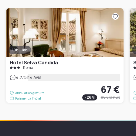
10h - 18h
Hotel Selva Candida
S
Roma
|
4.7
/5
14 Avis
67 €
Annulation gratuite
-
26
%
90 €
la nuit
Paiement à l'hôtel