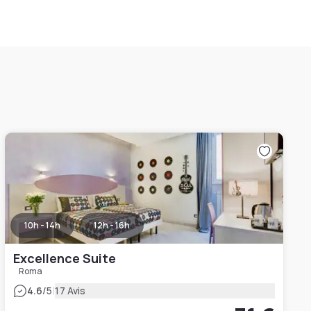
10h - 14h
12h - 16h
Excellence Suite
Roma
|
4.6
/5
17 Avis