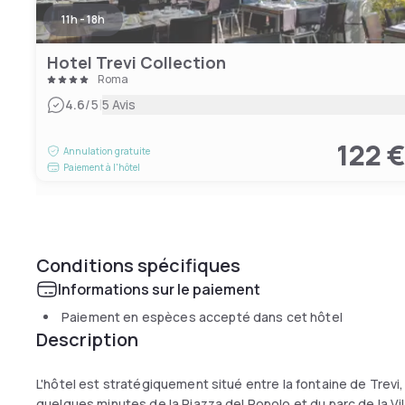
11h - 18h
Hotel Trevi Collection
Roma
|
4.6
/5
5 Avis
122 
Annulation gratuite
Paiement à l'hôtel
Conditions spécifiques
Informations sur le paiement
Paiement en espèces accepté dans cet hôtel
Description
L'hôtel est stratégiquement situé entre la fontaine de Trevi, 
quelques minutes de la Piazza del Popolo et du parc de la Vi