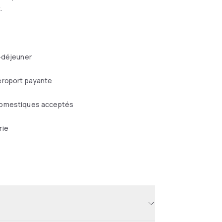
.
-déjeuner
éroport payante
omestiques acceptés
rie