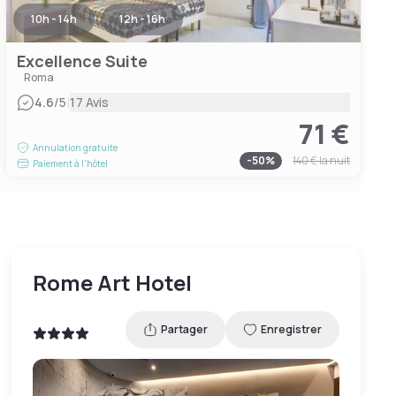
10h - 14h
12h - 16h
Excellence Suite
Roma
|
4.6
/5
17 Avis
71 €
Annulation gratuite
-
50
%
140 €
la nuit
Paiement à l'hôtel
Rome Art Hotel
Partager
Enregistrer