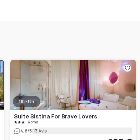
11h - 18h
Suite Sistina For Brave Lovers
Roma
|
4.6
/5
13 Avis