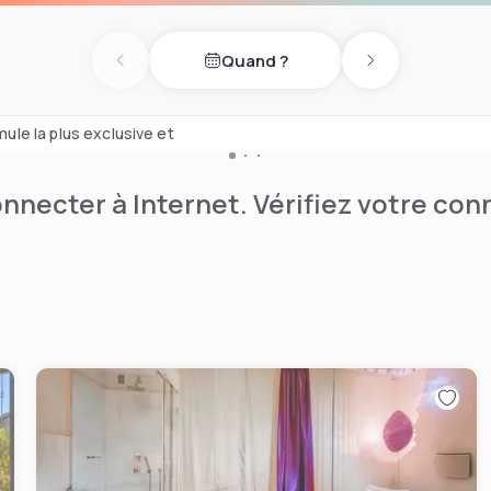
.
Quand ?
 zone des principales
Previous day
Next day
mule la plus exclusive et
nnecter à Internet. Vérifiez votre co