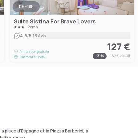
11h - 18h
Suite Sistina For Brave Lovers
Roma
|
4.6
/5
13 Avis
127 €
€
Annulation gratuite
-
31
%
182 €
la nuit
Paiement à l'hôtel
la place d'Espagne et la Piazza Barberini, à
lla Borghese.