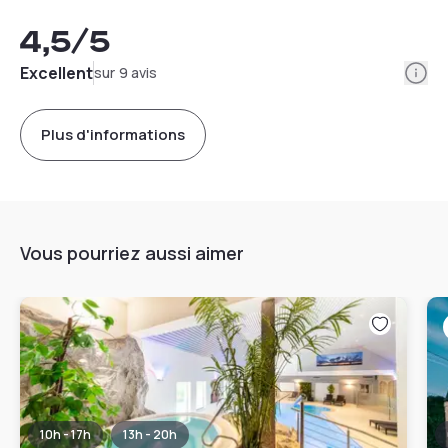
4,5
/5
Info
Excellent
sur 9 avis
Plus d'informations
Vous pourriez aussi aimer
10h - 17h
13h - 20h