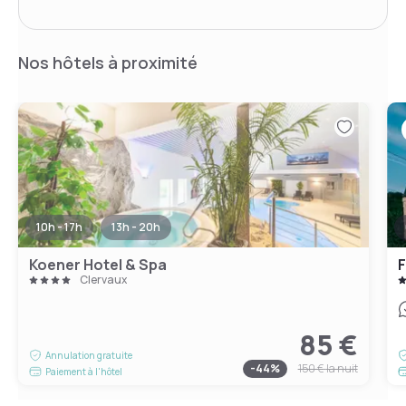
Nos hôtels à proximité
10h - 17h
13h - 20h
Koener Hotel & Spa
F
Clervaux
85 €
Annulation gratuite
-
44
%
150 €
la nuit
Paiement à l'hôtel