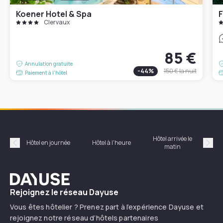
Koener Hotel & Spa
F
Clervaux
85 €
Annulation gratuite
-
44
%
150 €
la nuit
Paiement à l'hôtel
Hôtel arrivée le
Hôte
Hôtel en journée
Hôtel à l'heure
matin
Précédent
Suiv
Dayuse
Rejoignez le réseau Dayuse
Vous êtes hôtelier ? Prenez part à l’expérience Dayuse et
rejoignez notre réseau d’hôtels partenaires