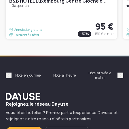
B&B HOTEL Luxembourg Centre Cloche d'Or
H
Gasperich
95 €
Annulation gratuite
-
37
%
150 €
la nuit
Paiement à l'hôtel
Hôtel arrivée le
Hôte
Hôtel en journée
Hôtel à l'heure
matin
Précédent
Suiv
Dayuse
Rejoignez le réseau Dayuse
Vous êtes hôtelier ? Prenez part à l’expérience Dayuse et
rejoignez notre réseau d’hôtels partenaires