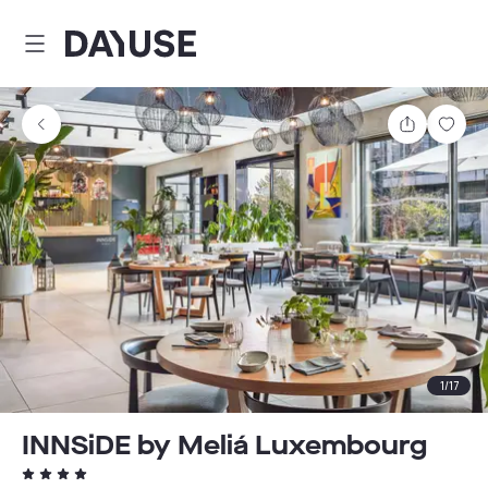
Dayuse
Partager
Enre
1
/
17
INNSiDE by Meliá Luxembourg