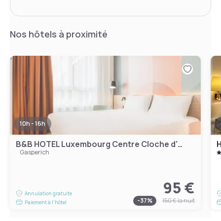
Nos hôtels à proximité
10h - 16h
B&B HOTEL Luxembourg Centre Cloche d'Or
H
Gasperich
95 €
Annulation gratuite
-
37
%
150 €
la nuit
Paiement à l'hôtel