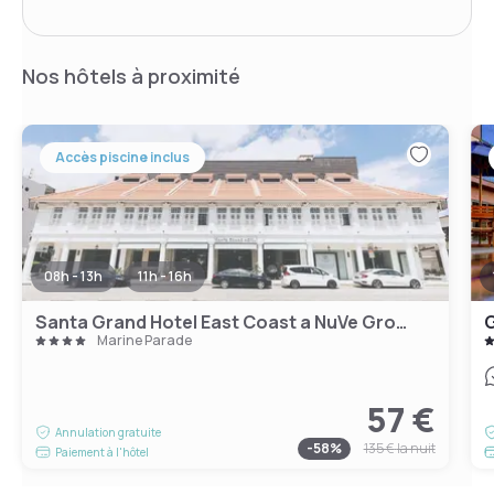
Nos hôtels à proximité
Accès piscine inclus
08h - 13h
11h - 16h
Santa Grand Hotel East Coast a NuVe Group Collection
G
Marine Parade
57 €
Annulation gratuite
-
58
%
135 €
la nuit
Paiement à l'hôtel