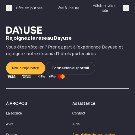
Hôtel arrivée le
Hôte
Hôtel en journée
Hôtel à l'heure
matin
Précédent
Suiv
Dayuse
Rejoignez le réseau Dayuse
Vous êtes hôtelier ? Prenez part à l’expérience Dayuse et
rejoignez notre réseau d’hôtels partenaires
Nous rejoindre
Connexion au portail
À PROPOS
Assistance
La société
Contact
Avis
Aide
Presse
Annulation de réservation