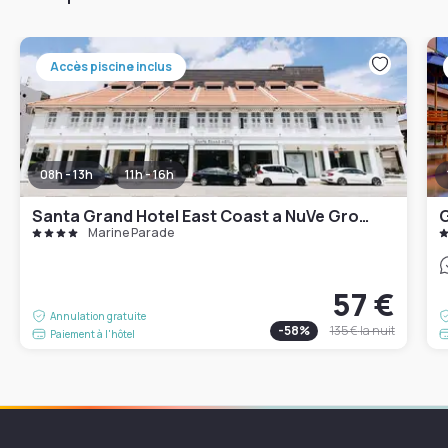
Accès piscine inclus
08h - 13h
11h - 16h
Santa Grand Hotel East Coast a NuVe Group Collection
G
Marine Parade
57 €
Annulation gratuite
-
58
%
135 €
la nuit
Paiement à l'hôtel