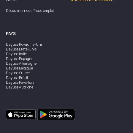
Découvrez nos offres d'emploi
PAYS
Dayuse
Royaume-Uni
Dayuse
États-Unis
Dayuse
Italie
Dayuse
Espagne
Dayuse
Allemagne
Dayuse
Belgique
Dayuse
Suisse
Dayuse
Brésil
Dayuse
Pays-Bas
Dayuse
Autriche
Dayuse
Australie
Dayuse
Irlande
Dayuse
Hong Kong
Dayuse
Canada
Dayuse
Singapour
Dayuse
Suède
Dayuse
Thaïlande
Dayuse
Portugal
Dayuse
Corée