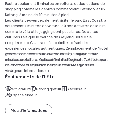
East, à seulement 5 minutes en voiture, et des options de
shopping comme les centres commerciaux Katong V et I12
Katong, à moins de 10 minutes à pied.
Les clients peuvent également visiter le parc East Coast, à
seulement 7 minutes en voiture, où des activités de loisirs
comme le vélo et le jogging sont populaires. Des sites
culturels tels que le marché de Geylang Serai et le
complexe Joo Chiat sont à proximité, offrant des
expériences locales authentiques. L'emplacement de l'hôtel
garantit un accès facile aux zones clés : Bugis est à 15
Avec sa combinaison de culture locale, d'équipements
minutes en voiture, Orchard Road à 20 minutes et l'aéroport
modernes et d'un emplacement stratégique, l'A Hotel Joo
de Changi à 20 minutes, ce qui le rend idéal pour les
Chiat offre un séjour mémorable à tous les types de
voyageurs internationaux.
visiteurs.
Équipements de l'hôtel
Wifi gratuit
Parking gratuit
Ascenseur
Espace fumeur
Plus d'informations