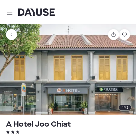
Dayuse
Partager
Enre
1
/
42
A Hotel Joo Chiat