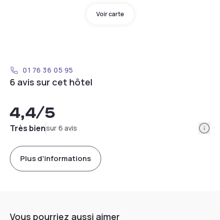
Voir carte
01 76 36 05 95
6 avis sur cet hôtel
4,4
/5
Info
Très bien
sur 6 avis
Plus d'informations
Vous pourriez aussi aimer