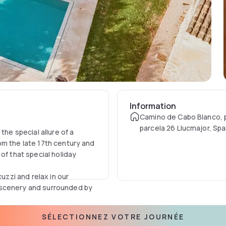
Information
Camino de Cabo Blanco, 
parcela 26 Llucmajor, Spa
the special allure of a
om the late 17th century and
of that special holiday
uzzi and relax in our
 scenery and surrounded by
ts at our splendid upper
SÉLECTIONNEZ VOTRE JOURNÉE