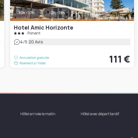
10h - 17h
12h - 18h
Hotel Amic Horizonte
Ponent
|
4
/5
20 Avis
€
111 €
Annulation gratuite
Paiement à l'hôtel
Hôtel arrivée le matin
Hôtel avec départ tardif