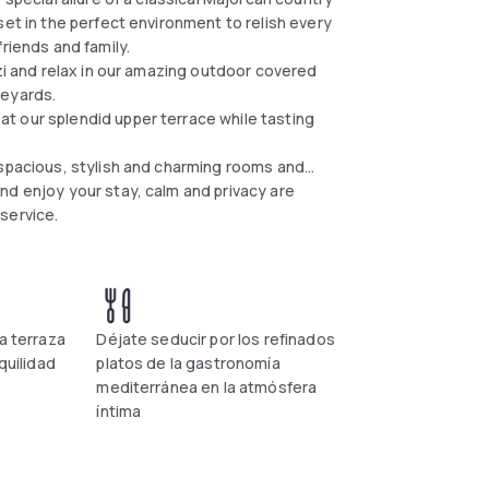
set in the perfect environment to relish every
riends and family.
zi and relax in our amazing outdoor covered
neyards.
t our splendid upper terrace while tasting
 spacious, stylish and charming rooms and
nd enjoy your stay, calm and privacy are
service.
a terraza
Déjate seducir por los refinados
quilidad
platos de la gastronomía
mediterránea en la atmósfera
íntima