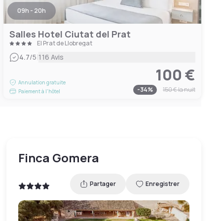
09h - 20h
Salles Hotel Ciutat del Prat
El Prat de Llobregat
|
4.7
/5
116 Avis
100 €
Annulation gratuite
-
34
%
150 €
la nuit
Paiement à l'hôtel
Finca Gomera
Partager
Enregistrer