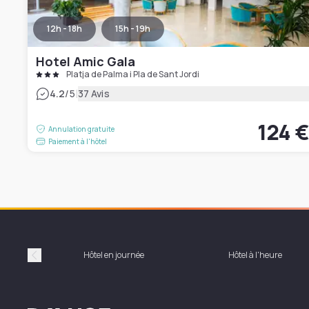
12h - 18h
15h - 19h
Hotel Amic Gala
Platja de Palma i Pla de Sant Jordi
|
4.2
/5
37 Avis
124 
Annulation gratuite
Paiement à l'hôtel
Hôtel en journée
Hôtel à l'heure
Précédent