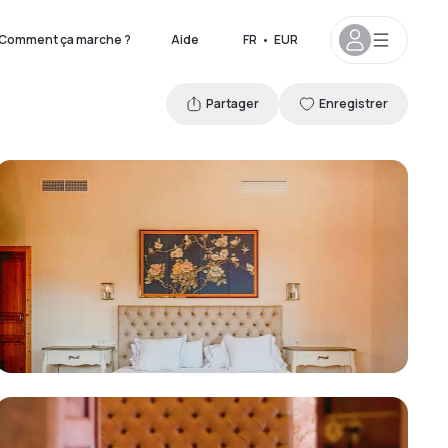
Comment ça marche ?
Aide
FR
•
EUR
Partager
Enregistrer