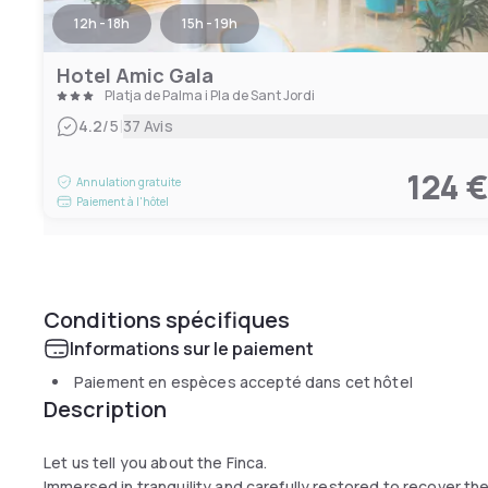
12h - 18h
15h - 19h
Hotel Amic Gala
Platja de Palma i Pla de Sant Jordi
|
4.2
/5
37 Avis
124 
Annulation gratuite
Paiement à l'hôtel
Conditions spécifiques
Informations sur le paiement
Paiement en espèces accepté dans cet hôtel
Description
Let us tell you about the Finca.
Immersed in tranquility and carefully restored to recover the