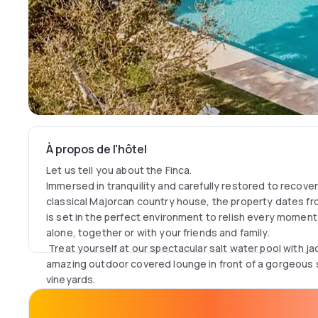
À propos de l'hôtel
Let us tell you about the Finca.
Immersed in tranquility and carefully restored to recover 
classical Majorcan country house, the property dates fr
is set in the perfect environment to relish every moment 
alone, together or with your friends and family.
Treat yourself at our spectacular salt water pool with jac
amazing outdoor covered lounge in front of a gorgeous
vineyards.
Admire the spectacular panorama and breathtaking sunse
terrace while tasting your favourite drink.