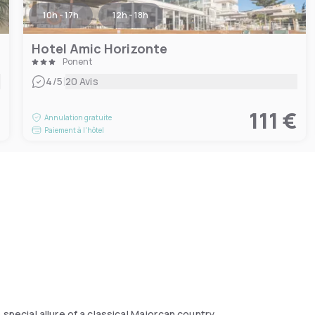
10h - 17h
12h - 18h
Hotel Amic Horizonte
Ponent
|
4
/5
20 Avis
€
111 €
Annulation gratuite
Paiement à l'hôtel
 special allure of a classical Majorcan country