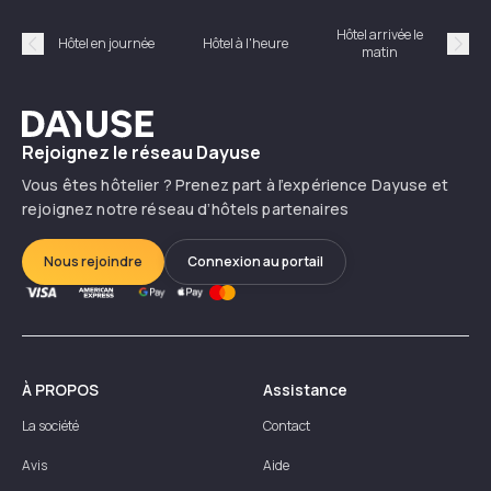
Hôtel arrivée le
Hôte
Hôtel en journée
Hôtel à l'heure
matin
Précédent
Suiv
Dayuse
Rejoignez le réseau Dayuse
Vous êtes hôtelier ? Prenez part à l’expérience Dayuse et
rejoignez notre réseau d’hôtels partenaires
Nous rejoindre
Connexion au portail
À PROPOS
Assistance
La société
Contact
Avis
Aide