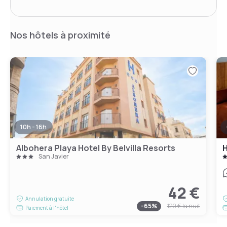
Nos hôtels à proximité
10h - 16h
Albohera Playa Hotel By Belvilla Resorts
H
San Javier
42 €
Annulation gratuite
-
65
%
120 €
la nuit
Paiement à l'hôtel