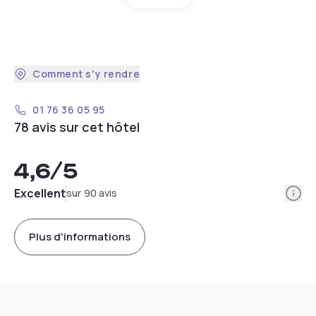
Comment s'y rendre
01 76 36 05 95
78 avis sur cet hôtel
4,6
/5
Info
Excellent
sur 90 avis
Plus d'informations