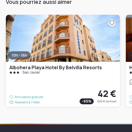
Vous pourriez aussi aimer
10h - 16h
Albohera Playa Hotel By Belvilla Resorts
H
San Javier
42 €
Annulation gratuite
-
65
%
120 €
la nuit
Paiement à l'hôtel