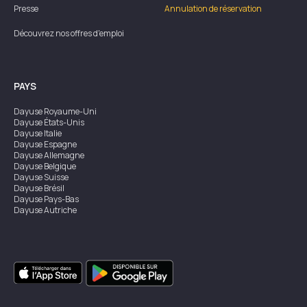
Presse
Annulation de réservation
Découvrez nos offres d'emploi
PAYS
Dayuse
Royaume-Uni
Dayuse
États-Unis
Dayuse
Italie
Dayuse
Espagne
Dayuse
Allemagne
Dayuse
Belgique
Dayuse
Suisse
Dayuse
Brésil
Dayuse
Pays-Bas
Dayuse
Autriche
Dayuse
Australie
Dayuse
Irlande
Dayuse
Hong Kong
Dayuse
Canada
Dayuse
Singapour
Dayuse
Suède
Dayuse
Thaïlande
Dayuse
Portugal