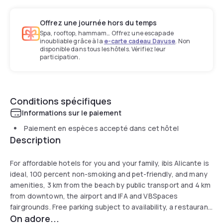
Offrez une journée hors du temps
Spa, rooftop, hammam… Offrez une escapade
inoubliable grâce à la
e-carte cadeau Dayuse
. Non
disponible dans tous les hôtels. Vérifiez leur
participation.
Conditions spécifiques
Informations sur le paiement
Paiement en espèces accepté dans cet hôtel
Description
For affordable hotels for you and your family, ibis Alicante is
ideal, 100 percent non-smoking and pet-friendly, and many
amenities, 3 km from the beach by public transport and 4 km
from downtown, the airport and IFA and VBSpaces
fairgrounds. Free parking subject to availability, a restaurant
On adore...
and a bar. We also have a meeting room for business