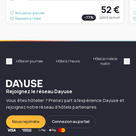
52 €
Annulation gratuite
-
77
%
220 €
la nuit
Paiement à l'hôtel
Hôtel arrivée le
Hôte
Hôtel en journée
Hôtel à l'heure
matin
Précédent
Suiv
Dayuse
Rejoignez le réseau Dayuse
Vous êtes hôtelier ? Prenez part à l’expérience Dayuse et
rejoignez notre réseau d’hôtels partenaires
Nous rejoindre
Connexion au portail