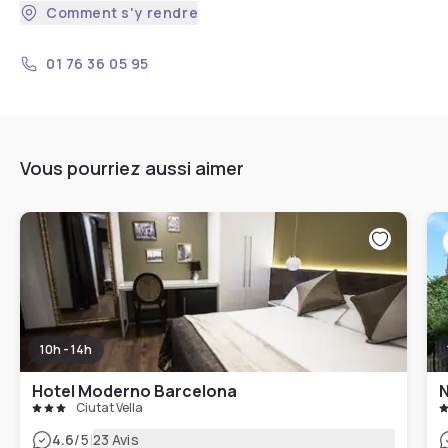
Comment s'y rendre
01 76 36 05 95
Vous pourriez aussi aimer
10h - 14h
Hotel Moderno Barcelona
N
Ciutat Vella
|
4.6
/5
23 Avis