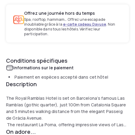
Offrez une journée hors du temps
Spa, rooftop, hammam… Offrez une escapade
inoubliable grâce à la
e-carte cadeau Dayuse
. Non
disponible dans tous les hôtels. Vérifiez leur
participation.
Conditions spécifiques
Informations sur le paiement
Paiement en espèces accepté dans cet hôtel
Description
The Royal Ramblas Hotel is set on Barcelona‘s famous Las
Ramblas (gothic quarter), just 100m from Catalonia Square
and 5 minutes walking distance from the elegant Passeig
de Gràcia Avenue.
The restaurant La Poma, offering impressive views of Las
On adore...
Ramblas, is open from 12AM until 12PM.