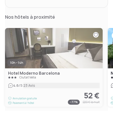
Nos hôtels à proximité
10h - 14h
Hotel Moderno Barcelona
N
Ciutat Vella
|
4.6
/5
23 Avis
52 €
Annulation gratuite
-
77
%
220 €
la nuit
Paiement à l'hôtel