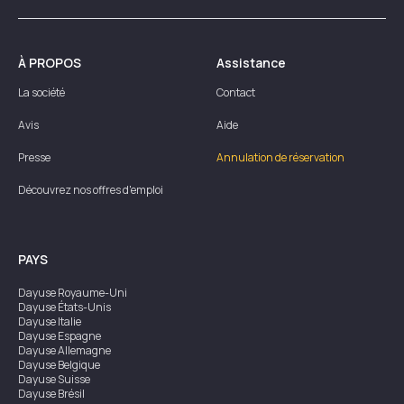
À PROPOS
Assistance
La société
Contact
Avis
Aide
Presse
Annulation de réservation
Découvrez nos offres d'emploi
PAYS
Dayuse
Royaume-Uni
Dayuse
États-Unis
Dayuse
Italie
Dayuse
Espagne
Dayuse
Allemagne
Dayuse
Belgique
Dayuse
Suisse
Dayuse
Brésil