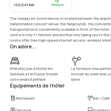
HOLIDAY INN
The Holiday Inn Zürich Messe is located between the airport and the city centre, next to the famou
Hallenstadion concert venue, the fairgrounds, the Conventio
transportation is conveniently available in front of the hotel, with a direct tram taking you to the city
centre in only 17 minutes and another one taking you to the airport in only 15 minutes. The air-conditioned
rooms offer free high-speed internet access, wireless interne
On adore...
screen TVs and a large work desk with an ergonomic easy ch
Bites brasserie or the sunny outdoor terrace and treat yourse
snack in the bar. An internet station is available in the lobby
gym free of charge at the Holiday Inn Zürich Messe.
N’hésitez pas à tester les
La terrasse vous perme
fauteuils et le lit pour trouver
bronzer au soleil avec u
votre endroit préféré
bière
Équipements de l'hôtel
Restaurant
Bar / Café
Terrasse
Business 