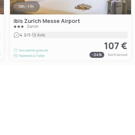
10h - 17h
ibis Zurich Messe Airport
Zürich
|
4.2
/5
12 Avis
€
107 €
Annulation gratuite
t
-
24
%
140 €
la nuit
Paiement à l'hôtel