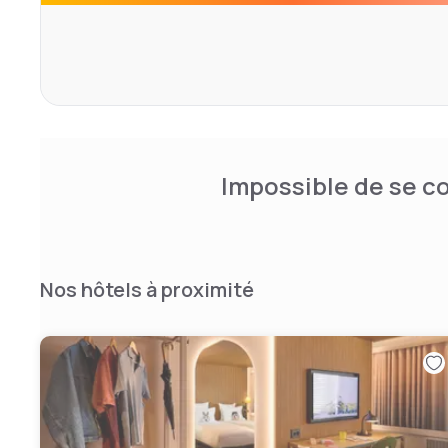
also use the gym free of charge at the Holiday Inn Züric
Impossible de se co
Nos hôtels à proximité