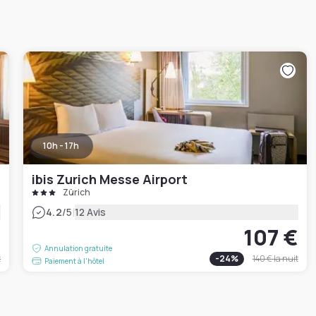
10h - 17h
ibis Zurich Messe Airport
Zürich
|
4.2
/5
12 Avis
€
107 €
Annulation gratuite
t
-
24
%
140 €
la nuit
Paiement à l'hôtel