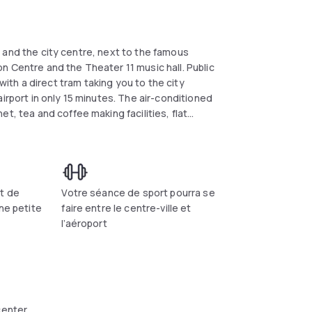
s
n Centre and the Theater 11 music hall. Public
t, tea and coffee making facilities, flat
air. Enjoy the modern ambience of the Bits &
lf to your favourite drink or have a small
 and is free of charge. Guests can also use the
t de
Votre séance de sport pourra se
ne petite
faire entre le centre-ville et
l’aéroport
center