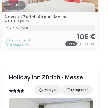
10h - 17h
Novotel Zurich Airport Messe
Opfikon
|
4.3
/5
7 Avis
106 €
Annulation gratuite
-
45
%
192 €
la nuit
Paiement à l'hôtel
Holiday Inn Zürich - Messe
Partager
Enregistrer