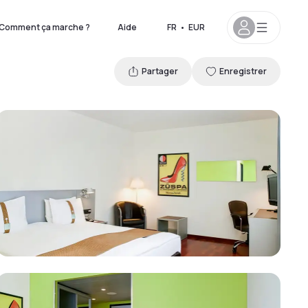
Comment ça marche ?
Aide
FR
•
EUR
Partager
Enregistrer