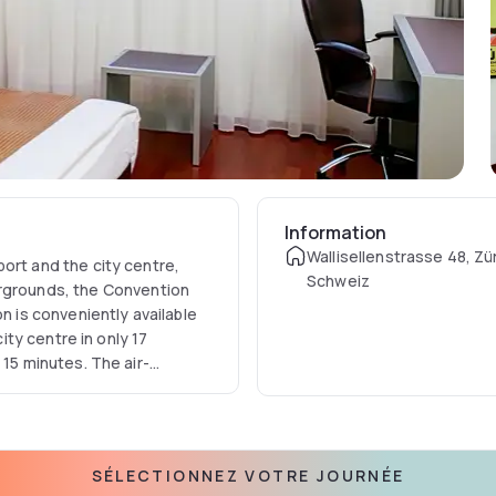
Information
Wallisellenstrasse 48, Zür
entre,
Schweiz
irgrounds, the Convention
n is conveniently available
, wireless internet, tea and
rk desk with an ergonomic
s brasserie or the sunny
 or have a small snack in
SÉLECTIONNEZ VOTRE JOURNÉE
is free of charge. Guests can