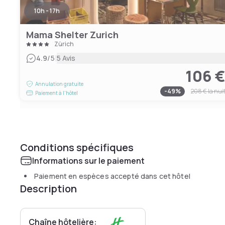
10h - 17h
Mama Shelter Zurich
Zürich
|
4.9
/5
5 Avis
106 
Annulation gratuite
-
49
%
208 €
la nui
Paiement à l'hôtel
Conditions spécifiques
Informations sur le paiement
Paiement en espèces accepté dans cet hôtel
Description
Chaîne hôtelière: