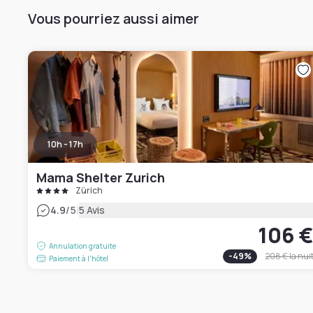
Vous pourriez aussi aimer
10h - 17h
Mama Shelter Zurich
Zürich
|
4.9
/5
5 Avis
106 
Annulation gratuite
-
49
%
208 €
la nui
Paiement à l'hôtel