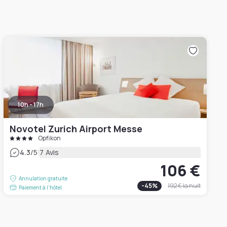
10h - 17h
Novotel Zurich Airport Messe
Opfikon
|
4.3
/5
7 Avis
106 €
Annulation gratuite
-
45
%
192 €
la nuit
Paiement à l'hôtel