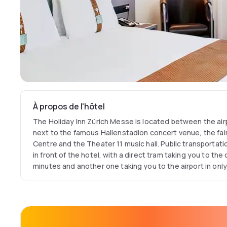
À propos de l'hôtel
The Holiday Inn Zürich Messe is located between the airport and the city c
next to the famous Hallenstadion concert venue, the fa
Centre and the Theater 11 music hall. Public transportatio
in front of the hotel, with a direct tram taking you to the city centre in only 17
minutes and another one taking you to the airport in only 15 minutes. The air-
conditioned rooms offer free high-speed internet access
coffee making facilities, flat screen TVs and a large wo
easy chair. Enjoy the modern ambience of the Bits & Bite
outdoor terrace and treat yourself to your favourite drink
the bar. An internet station is available in the lobby and 