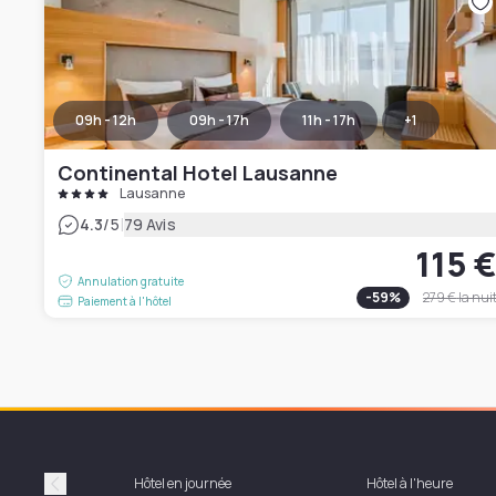
09h - 12h
09h - 17h
11h - 17h
+
1
Continental Hotel Lausanne
Lausanne
|
4.3
/5
79 Avis
115 
Annulation gratuite
-
59
%
279 €
la nui
Paiement à l'hôtel
Hôtel en journée
Hôtel à l'heure
Précédent