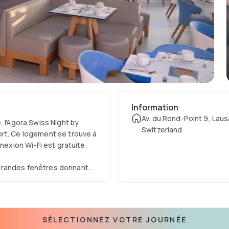
Information
Av. du Rond-Point 9, Lau
 l'Agora Swiss Night by
Switzerland
ort. Ce logement se trouve à
nexion Wi-Fi est gratuite.
grandes fenêtres donnant
à écran plat avec 50 chaînes
s et de chocolats suisses.
les Alpes et les montagnes
SÉLECTIONNEZ VOTRE JOURNÉE