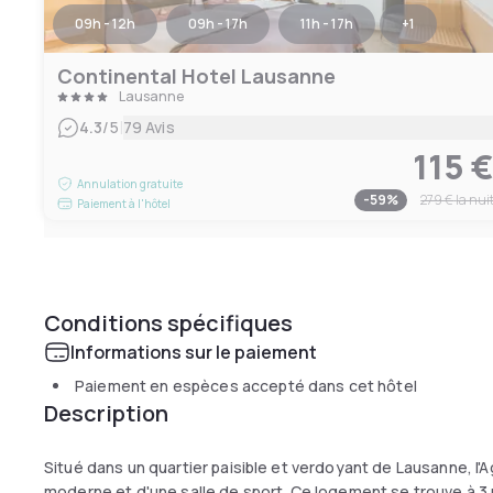
09h - 12h
09h - 17h
11h - 17h
+
1
Continental Hotel Lausanne
Lausanne
|
4.3
/5
79 Avis
115 
Annulation gratuite
-
59
%
279 €
la nui
Paiement à l'hôtel
Conditions spécifiques
Informations sur le paiement
Paiement en espèces accepté dans cet hôtel
Description
Situé dans un quartier paisible et verdoyant de Lausanne, l'
moderne et d'une salle de sport. Ce logement se trouve à 3 m