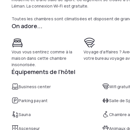
Léman. La connexion Wi-Fi est gratuite.
Toutes les chambres sont climatisées et disposent de grand
On adore...
plateau/bouilloire et d'une télévision à écran plat avec 50 ch
approvisionné de boissons et de chocolats suisses.
La salle à manger offre une vue panoramique sur le lac, les 
Vous vous sentirez comme à la
Voyage d'affaires ? Avec
Lors de votre séjour à l'Agora Swiss Night, vous recevrez un
maison dans cette chambre
votre bureau voyage av
gratuitement les transports en commun de Lausanne.
insonorisée.
Équipements de l'hôtel
C'est le quartier préféré des voyageurs visitant Lausanne, 
Business center
Wifi gratui
Parking payant
Salle de S
Sauna
Chambre a
Ascenseur
Animaux d