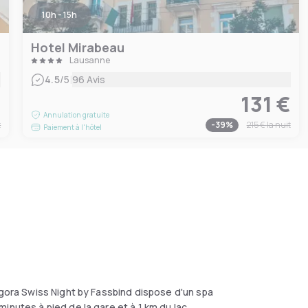
10h - 15h
Hotel Mirabeau
Lausanne
|
4.5
/5
96 Avis
€
131 €
Annulation gratuite
t
-
39
%
215 €
la nuit
Paiement à l'hôtel
Agora Swiss Night by Fassbind dispose d'un spa
inutes à pied de la gare et à 1 km du lac