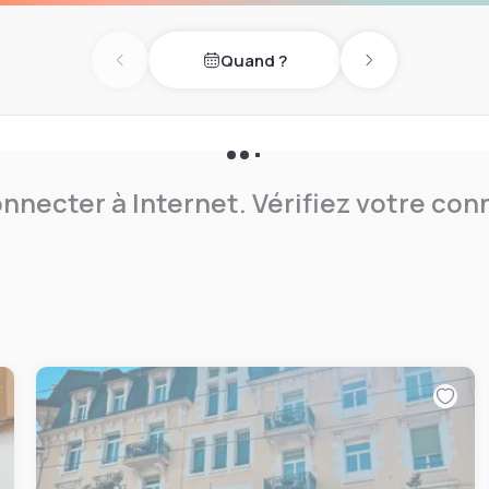
z une carte vous permettant
Quand ?
usanne.
Previous day
Next day
ne, selon les commentaires
nnecter à Internet. Vérifiez votre co