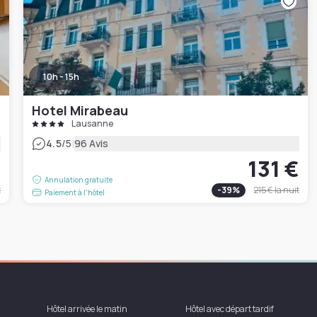
10h - 15h
Hotel Mirabeau
Lausanne
|
4.5
/5
96 Avis
€
131 €
Annulation gratuite
t
-
39
%
215 €
la nuit
Paiement à l'hôtel
Hôtel arrivée le matin
Hôtel avec départ tardif