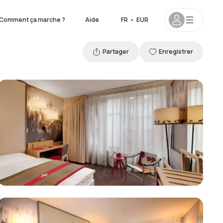
Comment ça marche ?
Aide
FR
•
EUR
Partager
Enregistrer