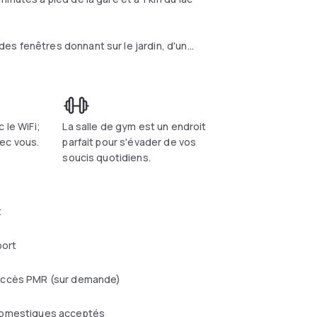
es fenêtres donnant sur le jardin, d'un
aînes internationales. Le minibar est
Alpes et les montagnes du Jura.
 le WiFi;
La salle de gym est un endroit
e carte vous permettant d'utiliser
ec vous.
parfait pour s'évader de vos
soucis quotidiens.
selon les commentaires clients indépendants.
t
port
ccès PMR (sur demande)
omestiques acceptés