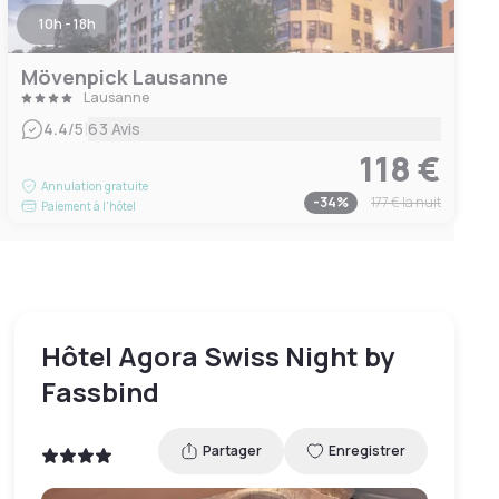
10h - 18h
Mövenpick Lausanne
Lausanne
|
4.4
/5
63 Avis
118 €
Annulation gratuite
-
34
%
177 €
la nuit
Paiement à l'hôtel
Hôtel Agora Swiss Night by
Fassbind
Partager
Enregistrer