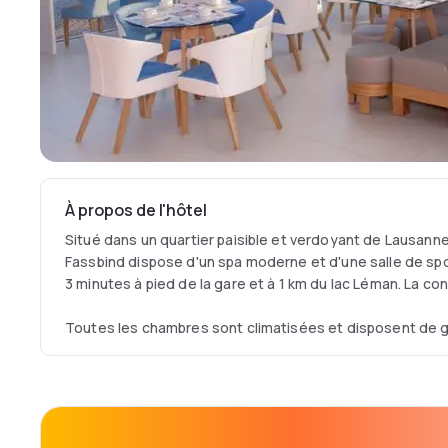
À propos de l'hôtel
Situé dans un quartier paisible et verdoyant de Lausanne,
Fassbind dispose d'un spa moderne et d'une salle de sp
3 minutes à pied de la gare et à 1 km du lac Léman. La con
Toutes les chambres sont climatisées et disposent de 
sur le jardin, d'un plateau/bouilloire et d'une télévision 
internationales. Le minibar est approvisionné de boisson
La salle à manger offre une vue panoramique sur le lac, 
du Jura.