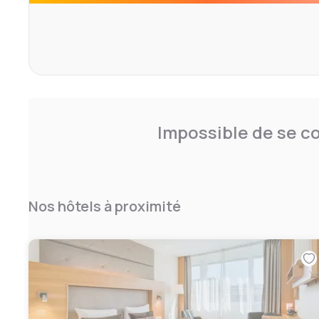
Lors de votre séjour à l'Agora Swiss Night, vous recevre
d'utiliser gratuitement les transports en commun de La
C'est le quartier préféré des voyageurs visitant Lausan
clients indépendants.
Impossible de se co
Nos hôtels à proximité