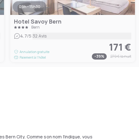
09h - 15h30
Hotel Savoy Bern
Bern
|
4.7
/5
32 Avis
171 €
€
Annulation gratuite
-
39
%
279 €
la nuit
Paiement à l'hôtel
yles Bern City. Comme son nom l'indique, vous