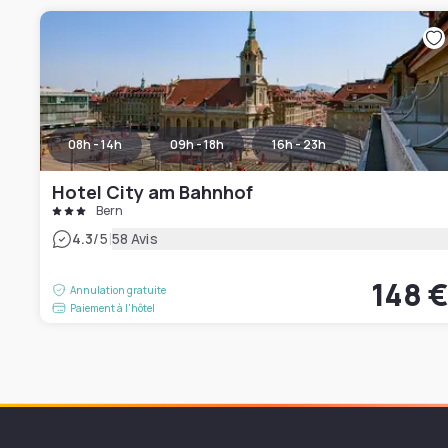
08h - 14h
09h - 18h
16h - 23h
Hotel City am Bahnhof
Bern
|
4.3
/5
58 Avis
148 
Annulation gratuite
Paiement à l'hôtel