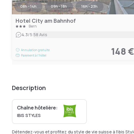
08h - 14h
09h - 18h
16h - 23h
Hotel City am Bahnhof
Bern
|
4.3
/5
58 Avis
148 
Annulation gratuite
Paiement à l'hôtel
Description
Chaîne hôtelière:
IBIS STYLES
Détendez-vous et profitez du style de vie suisse à l'ibis St