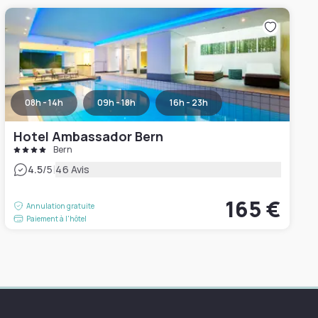
08h - 14h
09h - 18h
16h - 23h
Hotel Ambassador Bern
Bern
|
4.5
/5
46 Avis
165 €
Annulation gratuite
Paiement à l'hôtel