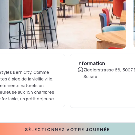
Information
Zieglerstrasse 66, 3007 
s Styles Bern City. Comme
Suisse
 à pied de la vieille ville.
s éléments naturels en
aleureuse aux 154 chambres
nfortable, un petit déjeuner
e ne laisse rien à désirer.
SÉLECTIONNEZ VOTRE JOURNÉE