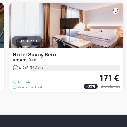
09h - 15h30
Hotel Savoy Bern
Bern
|
4.7
/5
32 Avis
171 €
€
Annulation gratuite
-
39
%
279 €
la nuit
Paiement à l'hôtel