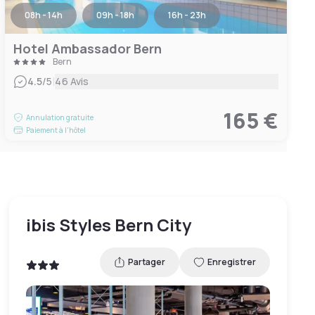
08h - 14h
09h - 18h
16h - 23h
Hotel Ambassador Bern
Bern
|
4.5
/5
46 Avis
165 €
Annulation gratuite
Paiement à l'hôtel
ibis Styles Bern City
Partager
Enregistrer