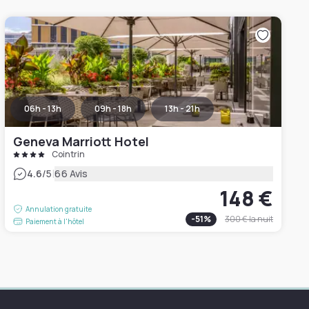
06h - 13h
09h - 18h
13h - 21h
Geneva Marriott Hotel
Cointrin
|
4.6
/5
66 Avis
148 €
Annulation gratuite
-
51
%
300 €
la nuit
Paiement à l'hôtel