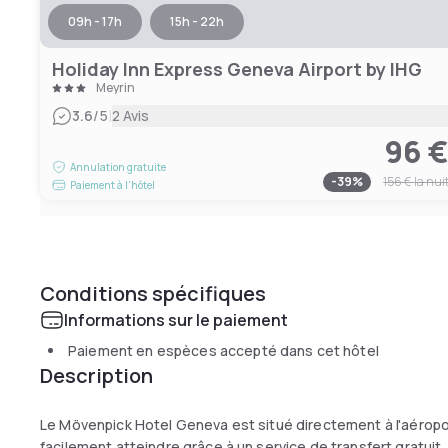
09h - 17h
15h - 22h
Holiday Inn Express Geneva Airport by IHG
Meyrin
|
3.6
/5
2 Avis
96 
Annulation gratuite
-
39
%
156 €
la nui
Paiement à l'hôtel
Conditions spécifiques
Informations sur le paiement
Paiement en espèces accepté dans cet hôtel
Description
Le Mövenpick Hotel Geneva est situé directement à l'aéropo
facilement atteindre grâce à un service de transfert gratuit.