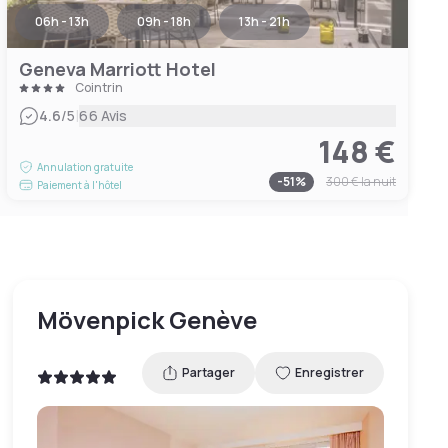
06h - 13h
09h - 18h
13h - 21h
Geneva Marriott Hotel
Cointrin
|
4.6
/5
66 Avis
148 €
Annulation gratuite
-
51
%
300 €
la nuit
Paiement à l'hôtel
Mövenpick Genève
Partager
Enregistrer