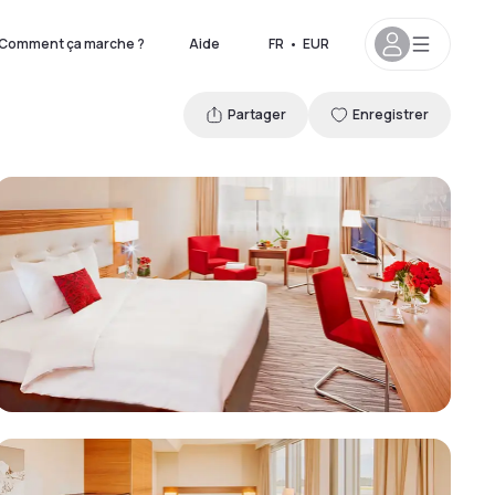
Comment ça marche ?
Aide
FR
•
EUR
Partager
Enregistrer