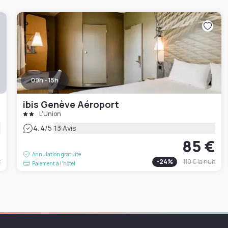
09h - 15h
ibis Genève Aéroport
L'Union
|
4.4
/5
13 Avis
€
85 €
Annulation gratuite
t
-
24
%
110 €
la nuit
Paiement à l'hôtel