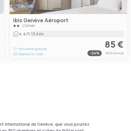
09h - 15h
ibis Genève Aéroport
L'Union
|
4.4
/5
13 Avis
€
85 €
Annulation gratuite
t
-
24
%
110 €
la nuit
Paiement à l'hôtel
rt international de Genève, que vous pourrez
 Les 350 chambres et suites de l'hôtel sont