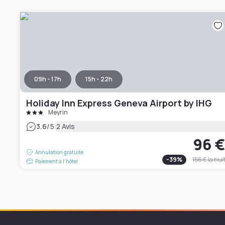
09h - 17h
15h - 22h
Holiday Inn Express Geneva Airport by IHG
Meyrin
|
3.6
/5
2 Avis
96 
Annulation gratuite
-
39
%
156 €
la nui
Paiement à l'hôtel