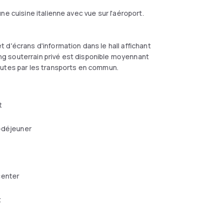
e cuisine italienne avec vue sur l'aéroport.
d'écrans d'information dans le hall affichant
king souterrain privé est disponible moyennant
nutes par les transports en commun.
t
-déjeuner
center
t