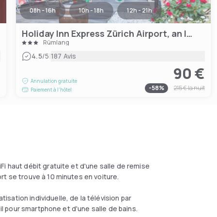
08h - 16h
10h - 18h
12h - 21h
Holiday Inn Express Zürich Airport, an IHG Hotel
Rümlang
|
4.5
/5
187 Avis
90 €
€
Annulation gratuite
-
58
%
215 €
la nuit
Paiement à l'hôtel
i haut débit gratuite et d'une salle de remise
rt se trouve à 10 minutes en voiture.
ation individuelle, de la télévision par
eil pour smartphone et d'une salle de bains.