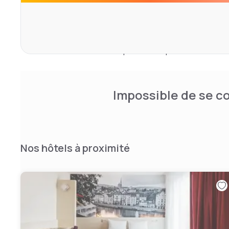
L'hôtel dispose également d'une réception ouverte 24h/
dans le hall affichant les informations sur les vols de l'a
souterrain privé est disponible moyennant un supplément
accessible en 20 minutes par les transports en commun.
Impossible de se co
Nos hôtels à proximité