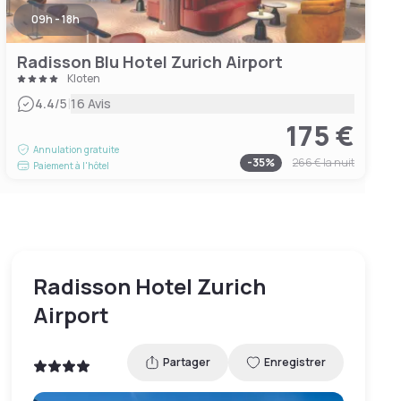
09h - 18h
Radisson Blu Hotel Zurich Airport
Kloten
|
4.4
/5
16 Avis
175 €
Annulation gratuite
-
35
%
266 €
la nuit
Paiement à l'hôtel
Radisson Hotel Zurich
Airport
Partager
Enregistrer