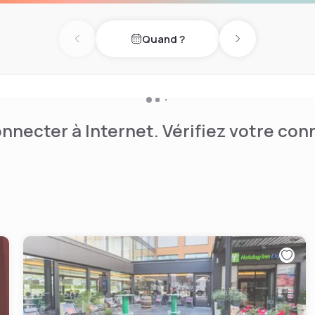
24 et d'écrans d'information
Quand ?
éroport de Zurich. Un parking
Previous day
Next day
. Le centre de Zurich est
nnecter à Internet. Vérifiez votre co