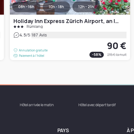
08h - 16h
10h - 18h
12h - 21h
Holiday Inn Express Zürich Airport, an IHG Hotel
Rümlang
|
4.5
/5
187 Avis
90 €
€
Annulation gratuite
-
58
%
215 €
la nuit
Paiement à l'hôtel
Hôtel arrivée le matin
Hôtel avec départ tardif
PAYS
À 