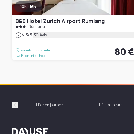
10h - 16h
B&B Hotel Zurich Airport Rumlang
Rümlang
|
4.3
/5
30 Avis
80 
Annulation gratuite
Paiement à l'hôtel
Hôtel en journée
Hôtel à l'heure
Précédent
Dayuse