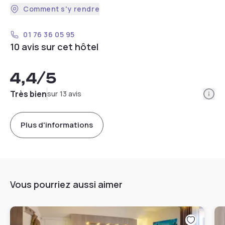
Comment s'y rendre
01 76 36 05 95
10 avis sur cet hôtel
4,4
/5
Info
Très bien
sur 13 avis
Plus d'informations
Vous pourriez aussi aimer