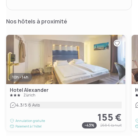
Nos hôtels à proximité
10h - 14h
Hotel Alexander
H
Zürich
|
4.3
/5
6 Avis
155 €
Annulation gratuite
-
43
%
268 €
la nuit
Paiement à l'hôtel