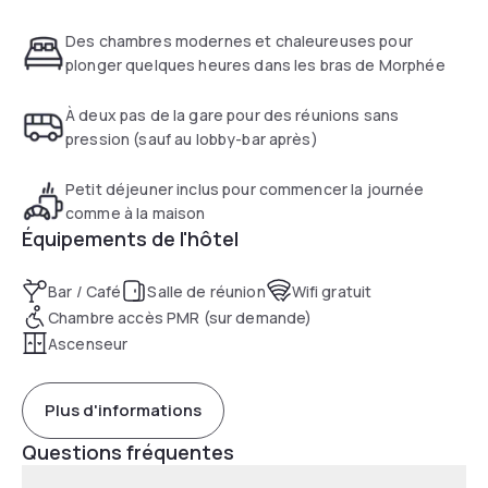
des films récents et d'écouter la radio.
Un grand choix de boissons est proposé dans l'élégant bar
Des chambres modernes et chaleureuses pour
du Sorell Hotel Rütli. De nombreux restaurants se trouvent
plonger quelques heures dans les bras de Morphée
dans les environs.
L'établissement est très bien desservi par les transports en
À deux pas de la gare pour des réunions sans
commun et 2 parkings à plusieurs étages sont présents à
pression (sauf au lobby-bar après)
proximité. Plusieurs lignes de tramway desservent
directement la gare principale. La plupart des sites et
Petit déjeuner inclus pour commencer la journée
attractions de la ville sont accessibles à pied, comme le lac
comme à la maison
de Zurich et sa promenade, l'opéra, des théâtres et des
Équipements de l'hôtel
musées.
Bar / Café
Salle de réunion
Wifi gratuit
Chambre accès PMR (sur demande)
Ascenseur
Plus d'informations
Questions fréquentes