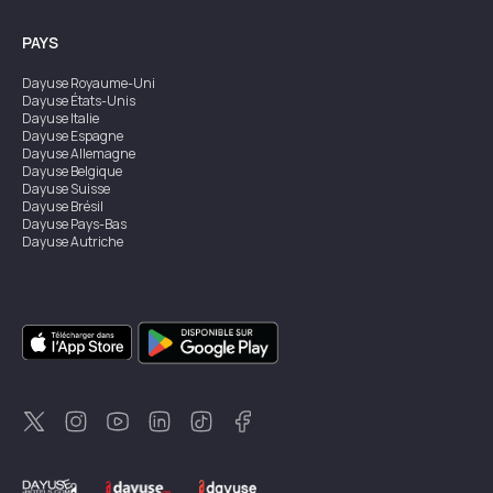
PAYS
Dayuse
Royaume-Uni
Dayuse
États-Unis
Dayuse
Italie
Dayuse
Espagne
Dayuse
Allemagne
Dayuse
Belgique
Dayuse
Suisse
Dayuse
Brésil
Dayuse
Pays-Bas
Dayuse
Autriche
Dayuse
Australie
Dayuse
Irlande
Dayuse
Hong Kong
Dayuse
Canada
Dayuse
Singapour
Dayuse
Suède
Dayuse
Thaïlande
Dayuse
Portugal
Dayuse
Corée
Dayuse
Nouvelle-Zélande
Dayuse
Turquie