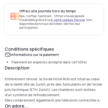
Offrez une journée hors du temps
Spa, rooftop, hammam… Offrez une escapade
inoubliable grâce à la
e-carte cadeau Dayuse
. Non
disponible dans tous les hôtels. Vérifiez leur
participation.
Conditions spécifiques
Informations sur le paiement
Paiement en espèces accepté dans cet hôtel
Description
Entièrement rénové, le Sorell Hotel Rütli est situé au cœur
de la vieille ville de Zurich, près des funiculaires et de l'école
polytechnique (ETH Zurich). Les chambres sont dotées
d'un système de refroidissement.
Elles comprennent également une télévision connectée à
On adore...
écran plat, qui permet de naviguer sur Internet, de regarder