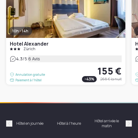
10h - 14h
Hotel Alexander
H
Zürich
|
4.3
/5
6 Avis
155 €
Annulation gratuite
-
43
%
268 €
la nuit
Paiement à l'hôtel
Hôtel arrivée le
Hôte
Hôtel en journée
Hôtel à l'heure
matin
Précédent
Suiv