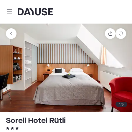
Dayuse
Partager
Enre
1
/
5
Sorell Hotel Rütli