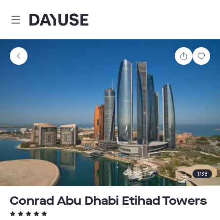
Dayuse
Partager
Enre
1
/
38
Conrad Abu Dhabi Etihad Towers