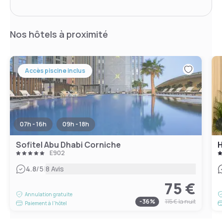
Nos hôtels à proximité
Accès piscine inclus
07h - 16h
09h - 18h
Sofitel Abu Dhabi Corniche
E902
|
4.8
/5
8 Avis
75 €
Annulation gratuite
-
36
%
115 €
la nuit
Paiement à l'hôtel