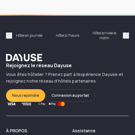
Hôtel arrivée le
Hôte
Hôtel en journée
Hôtel à l'heure
matin
Précédent
Suiv
Dayuse
Rejoignez le réseau Dayuse
Vous êtes hôtelier ? Prenez part à l’expérience Dayuse et
rejoignez notre réseau d’hôtels partenaires
Nous rejoindre
Connexion au portail
À PROPOS
Assistance