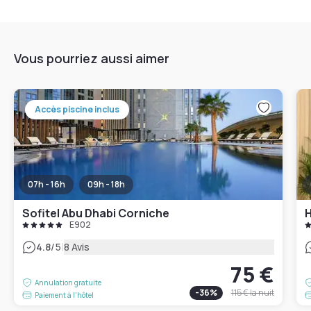
Vous pourriez aussi aimer
Accès piscine inclus
07h - 16h
09h - 18h
Sofitel Abu Dhabi Corniche
E902
|
4.8
/5
8 Avis
75 €
Annulation gratuite
-
36
%
115 €
la nuit
Paiement à l'hôtel