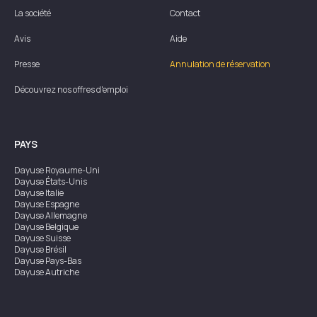
La société
Contact
Avis
Aide
Presse
Annulation de réservation
Découvrez nos offres d'emploi
PAYS
Dayuse
Royaume-Uni
Dayuse
États-Unis
Dayuse
Italie
Dayuse
Espagne
Dayuse
Allemagne
Dayuse
Belgique
Dayuse
Suisse
Dayuse
Brésil
Dayuse
Pays-Bas
Dayuse
Autriche
Dayuse
Australie
Dayuse
Irlande
Dayuse
Hong Kong