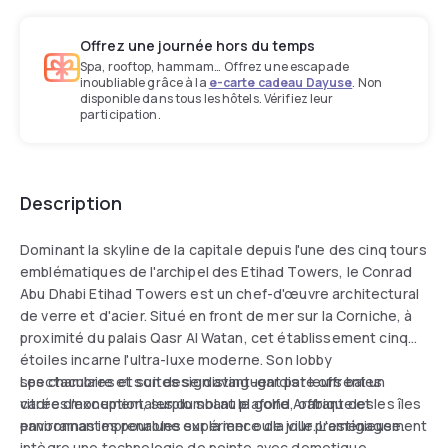
Offrez une journée hors du temps
Spa, rooftop, hammam… Offrez une escapade
inoubliable grâce à la
e-carte cadeau Dayuse
. Non
disponible dans tous les hôtels. Vérifiez leur
participation.
Description
Dominant la skyline de la capitale depuis l'une des cinq tours
emblématiques de l'archipel des Etihad Towers, le Conrad
Abu Dhabi Etihad Towers est un chef-d'œuvre architectural
de verre et d'acier. Situé en front de mer sur la Corniche, à
proximité du palais Qasr Al Watan, cet établissement cinq
étoiles incarne l'ultra-luxe moderne. Son lobby
spectaculaire et son design avant-gardiste offrent un
Les chambres et suites se distinguent par leurs baies
cadre d'exception, surplombant le golfe Arabique et les îles
vitrées monumentales du sol au plafond, offrant des
environnantes pour une expérience de jour prestigieuse.
panoramas imprenables sur la mer ou la ville. L'aménagement
intègre une technologie de pointe avec domotique