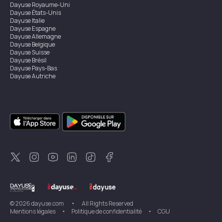
Dayuse
Royaume-Uni
Dayuse
États-Unis
Dayuse
Italie
Dayuse
Espagne
Dayuse
Allemagne
Dayuse
Belgique
Dayuse
Suisse
Dayuse
Brésil
Dayuse
Pays-Bas
Dayuse
Autriche
Dayuse
Australie
Dayuse
Irlande
Dayuse
Hong Kong
Dayuse
Canada
Dayuse
Singapour
Dayuse
Suède
Dayuse
Thaïlande
Dayuse
Portugal
Dayuse
Corée
Dayuse
Nouvelle-Zélande
Dayuse
Turquie
©
2026
dayuse.com
•
All Rights Reserved
Mentions légales
•
Politique de confidentialité
•
CGU