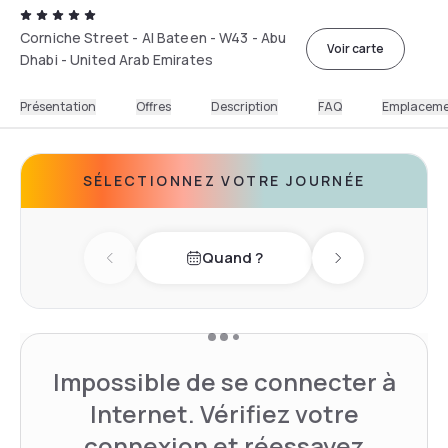
Corniche Street - Al Bateen - W43 - Abu
Voir carte
Dhabi - United Arab Emirates
Présentation
Offres
Description
FAQ
Emplacem
SÉLECTIONNEZ VOTRE JOURNÉE
Quand ?
Previous day
Next day
Impossible de se connecter à
Internet. Vérifiez votre
connexion et réessayez