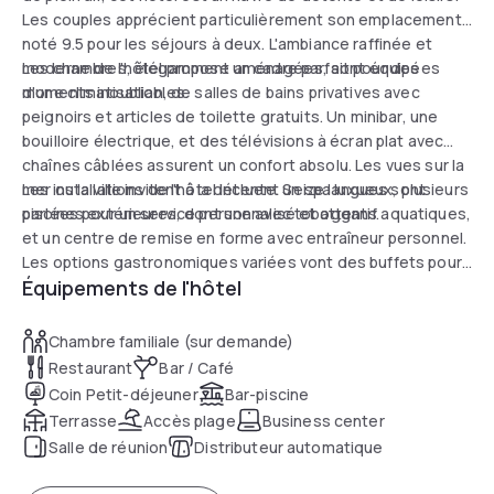
Les couples apprécient particulièrement son emplacement,
noté 9.5 pour les séjours à deux. L'ambiance raffinée et
moderne de l'hôtel propose un cadre parfait pour des
Les chambres, élégamment aménagées, sont équipées
moments inoubliables.
d'une climatisation, de salles de bains privatives avec
peignoirs et articles de toilette gratuits. Un minibar, une
bouilloire électrique, et des télévisions à écran plat avec
chaînes câblées assurent un confort absolu. Les vues sur la
mer ou la ville invitent à la détente. Seize langues sont
Les installations de l'hôtel incluent un spa luxueux, plusieurs
parlées pour un service personnalisé et attentif.
piscines extérieures, dont une avec toboggans aquatiques,
et un centre de remise en forme avec entraîneur personnel.
Les options gastronomiques variées vont des buffets pour
Équipements de l'hôtel
enfants aux cuisines internationales. Pour les loisirs, des
sports nautiques, un centre de bien-être, et des
performances musicales sont disponibles, offrant aux
Chambre familiale (sur demande)
visiteurs une journée remplie de découvertes et
Restaurant
Bar / Café
d'enchantements.
Coin Petit-déjeuner
Bar-piscine
Terrasse
Accès plage
Business center
Salle de réunion
Distributeur automatique