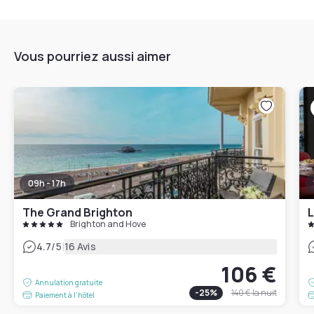
Vous pourriez aussi aimer
09h - 17h
The Grand Brighton
L
Brighton and Hove
|
4.7
/5
16 Avis
106 €
Annulation gratuite
-
25
%
140 €
la nuit
Paiement à l'hôtel