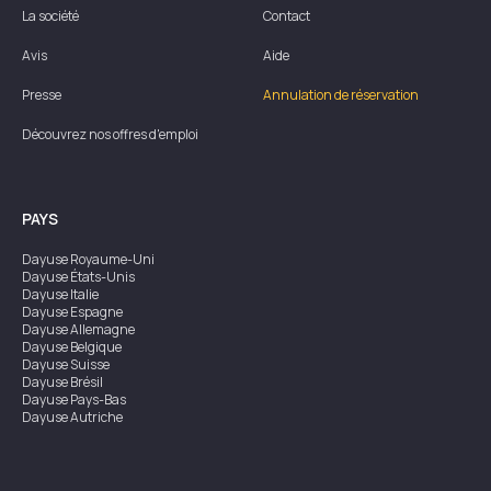
La société
Contact
Avis
Aide
Presse
Annulation de réservation
Découvrez nos offres d'emploi
PAYS
Dayuse
Royaume-Uni
Dayuse
États-Unis
Dayuse
Italie
Dayuse
Espagne
Dayuse
Allemagne
Dayuse
Belgique
Dayuse
Suisse
Dayuse
Brésil
Dayuse
Pays-Bas
Dayuse
Autriche
Dayuse
Australie
Dayuse
Irlande
Dayuse
Hong Kong
Dayuse
Canada