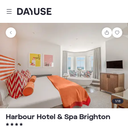
Dayuse
Partager
Enre
1
/
18
Harbour Hotel & Spa Brighton