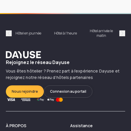
Hôtel arrivée le
Hôte
Hôtel en journée
Hôtel à l'heure
matin
Précédent
Suiv
Dayuse
Rejoignez le réseau Dayuse
Vous êtes hôtelier ? Prenez part à l’expérience Dayuse et
rejoignez notre réseau d’hôtels partenaires
Nous rejoindre
Connexion au portail
À PROPOS
Assistance