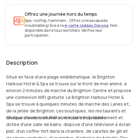
Offrez une journée hors du temps
Spa, rooftop, hammam… Offrez une escapade
inoubliable grâce à la
e-carte cadeau Dayuse
. Non
disponible dans tous les hôtels. Vérifiez leur
participation.
Description
Situé en face d'une plage emblématique, le Brighton
Harbour Hotel & Spa se trouve sur le front de mer animé, à
environ 2 minutes de marche du Brighton Centre et propose
une connexion WiFi gratuite. Le Brighton Harbour Hotel &
Spa se trouve à quelques minutes de marche des Lanes et
de la jetée de Brighton. Les boutiques, les restaurants et
les lieux de vie nocturne sont tous très proches.
Chaque chambre de l'hôtel, meublée individuellement et
dotée d'une salle de bains, dispose d'une télévision à écran
plat, d'un coffre-fort dans la chambre, de carafes de gin et
de sherry gratuites, d'un minibar, d'articles de toilette The