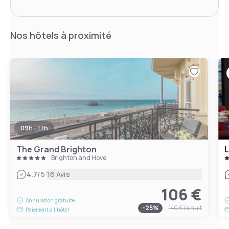
Nos hôtels à proximité
09h - 17h
The Grand Brighton
L
Brighton and Hove
|
4.7
/5
16 Avis
106 €
Annulation gratuite
-
25
%
140 €
la nuit
Paiement à l'hôtel