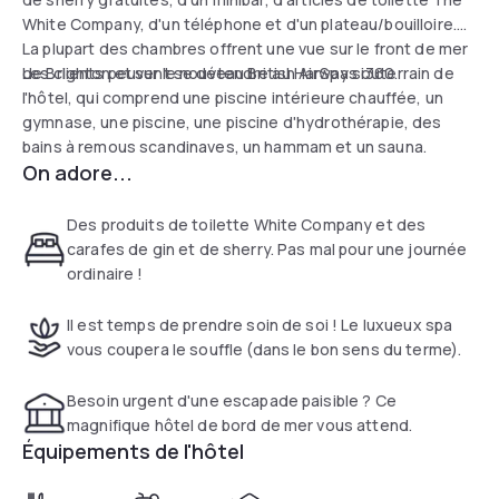
White Company, d'un téléphone et d'un plateau/bouilloire.
La plupart des chambres offrent une vue sur le front de mer
de Brighton et sur le nouveau British Airways i360.
Les clients peuvent se détendre au HarSpa souterrain de
l'hôtel, qui comprend une piscine intérieure chauffée, un
gymnase, une piscine, une piscine d'hydrothérapie, des
bains à remous scandinaves, un hammam et un sauna.
On adore...
Des produits de toilette White Company et des
carafes de gin et de sherry. Pas mal pour une journée
ordinaire !
Il est temps de prendre soin de soi ! Le luxueux spa
vous coupera le souffle (dans le bon sens du terme).
Besoin urgent d'une escapade paisible ? Ce
magnifique hôtel de bord de mer vous attend.
Équipements de l'hôtel