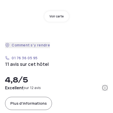
Voir carte
Comment s'y rendre
01 76 36 05 95
11 avis sur cet hôtel
4,8
/5
Info
Excellent
sur 12 avis
Plus d'informations