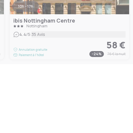
10h - 17h
ibis Nottingham Centre
Nottingham
|
4.4
/5
35 Avis
€
58 €
Annulation gratuite
t
-
24
%
76 €
la nuit
Paiement à l'hôtel