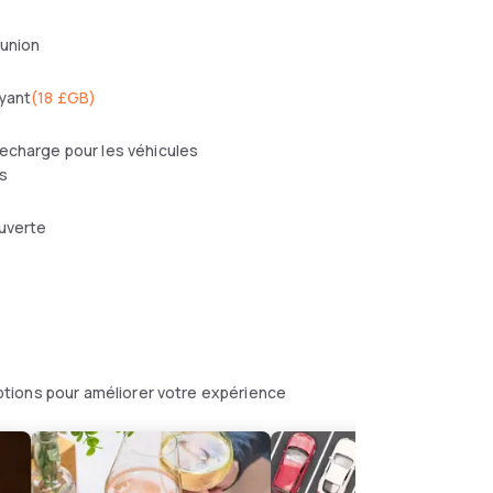
éunion
yant
(
18 £GB
)
echarge pour les véhicules
s
uverte
tions pour améliorer votre expérience