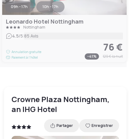
09h - 17h
10h - 17h
Leonardo Hotel Nottingham
Nottingham
|
4.5
/5
85 Avis
76 €
Annulation gratuite
-
41
%
129 €
la nuit
Paiement à l'hôtel
Crowne Plaza Nottingham,
an IHG Hotel
Partager
Enregistrer