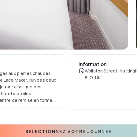
Information
Wollaton Street, Nottin
ages aux pierres chaudes,
6LG, UK
e Lace Maker, l'un des deux
éjeuner ainsi que des
 hôtel 4 étoiles
centre de remise en forme,
urs apprécient
SÉLECTIONNEZ VOTRE JOURNÉE