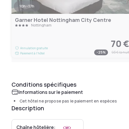
10h - 17h
Garner Hotel Nottingham City Centre
Nottingham
70 
Annulation gratuite
-
25
%
93 €
la nui
Paiement à l'hôtel
Conditions spécifiques
Informations sur le paiement
Cet hôtel ne propose pas le paiement en espèces
Description
Chaîne hôtelière: