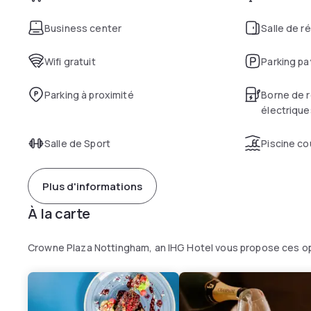
Business center
Salle de r
Wifi gratuit
Parking pa
Parking à proximité
Borne de r
électrique
Salle de Sport
Piscine co
Plus d'informations
À la carte
Crowne Plaza Nottingham, an IHG Hotel vous propose ces op