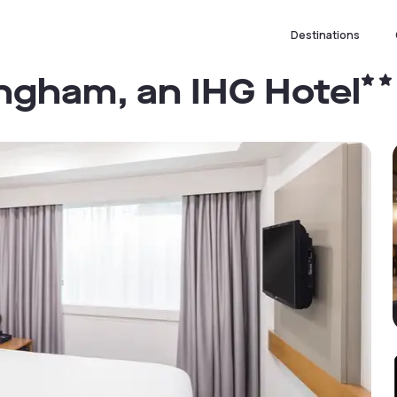
Destinations
ngham, an IHG Hotel