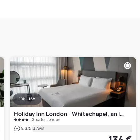
10h - 16h
Holiday Inn London - Whitechapel, an IHG Hotel
Greater London
|
4.3
/5
3 Avis
134 €