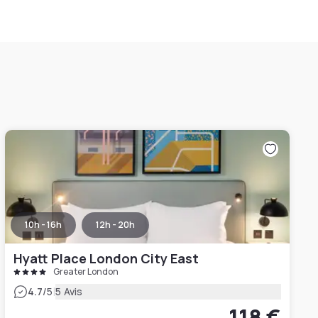
10h - 16h
12h - 20h
Hyatt Place London City East
Greater London
|
4.7
/5
5 Avis
118 €