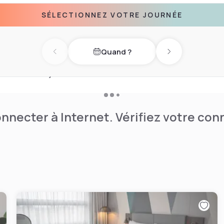
es de toilette gratuits, des
SÉLECTIONNEZ VOTRE JOURNÉE
ion et la climatisation
 les prises de courant bien
tel ou découvrir les
Quand ?
roposées à proximité. Avec
Previous day
Next day
à l'aéroport de London City à
périence de séjour
nnecter à Internet. Vérifiez votre co