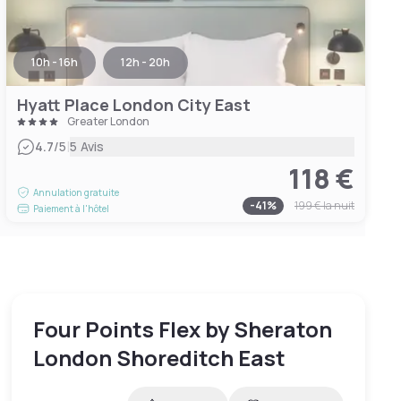
10h - 16h
12h - 20h
Hyatt Place London City East
Greater London
|
4.7
/5
5 Avis
118 €
Annulation gratuite
-
41
%
199 €
la nuit
Paiement à l'hôtel
Four Points Flex by Sheraton
London Shoreditch East