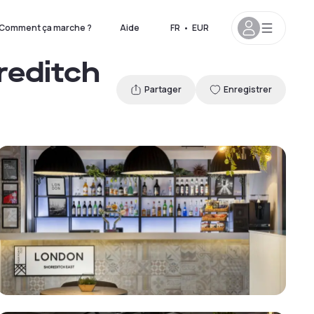
Comment ça marche ?
Aide
FR
•
EUR
reditch
Partager
Enregistrer