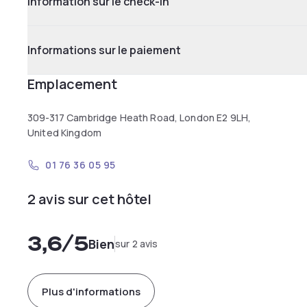
Information sur le check-in
Informations sur le paiement
Emplacement
309-317 Cambridge Heath Road, London E2 9LH,
United Kingdom
01 76 36 05 95
2 avis sur cet hôtel
3,6
/5
Bien
sur 2 avis
Plus d'informations