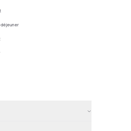
t
-déjeuner
t
r