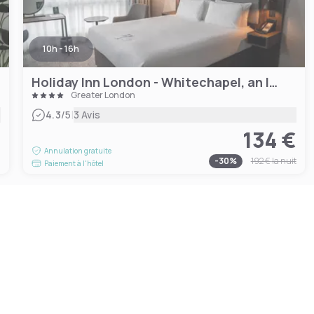
10h - 16h
Holiday Inn London - Whitechapel, an IHG Hotel
Greater London
|
4.3
/5
3 Avis
134 €
€
Annulation gratuite
-
30
%
192 €
la nuit
Paiement à l'hôtel