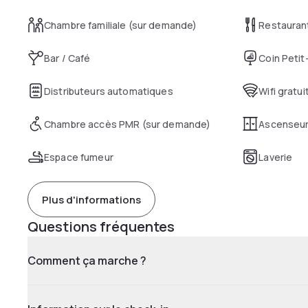
Chambre familiale (sur demande)
Restauran
Bar / Café
Coin Petit
Distributeurs automatiques
Wifi gratui
Chambre accès PMR (sur demande)
Ascenseu
Espace fumeur
Laverie
Plus d'informations
Questions fréquentes
Comment ça marche ?