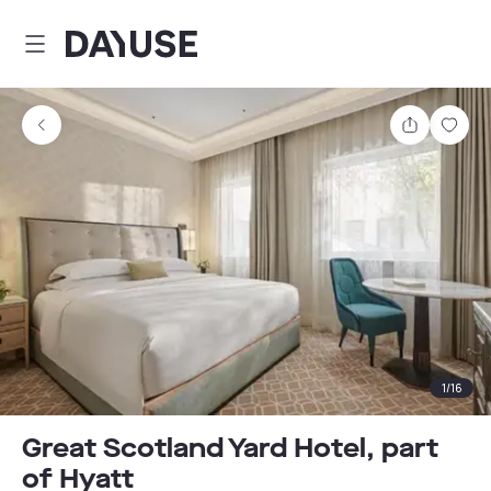
Dayuse
Partager
Enre
1
/
16
Great Scotland Yard Hotel, part
of Hyatt