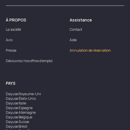
À PROPOS
Assistance
La société
Contact
Avis
Aide
Presse
Annulation de réservation
Découvrez nos offres d'emploi
PAYS
Dayuse
Royaume-Uni
Dayuse
États-Unis
Dayuse
Italie
Dayuse
Espagne
Dayuse
Allemagne
Dayuse
Belgique
Dayuse
Suisse
Dayuse
Brésil