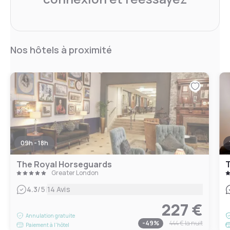
Nos hôtels à proximité
09h - 18h
The Royal Horseguards
T
Greater London
|
4.3
/5
14 Avis
227 €
Annulation gratuite
-
49
%
444 €
la nuit
Paiement à l'hôtel