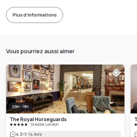
Plus d'informations
Vous pourriez aussi aimer
09h - 18h
The Royal Horseguards
T
Greater London
|
4.3
/5
14 Avis