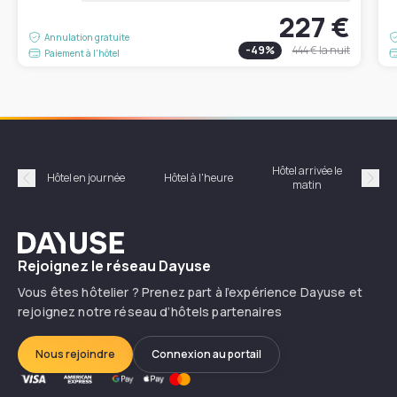
227 €
Annulation gratuite
-
49
%
444 €
la nuit
Paiement à l'hôtel
Hôtel arrivée le
Hôte
Hôtel en journée
Hôtel à l'heure
matin
Précédent
Suiv
Dayuse
Rejoignez le réseau Dayuse
Vous êtes hôtelier ? Prenez part à l’expérience Dayuse et
rejoignez notre réseau d’hôtels partenaires
Nous rejoindre
Connexion au portail