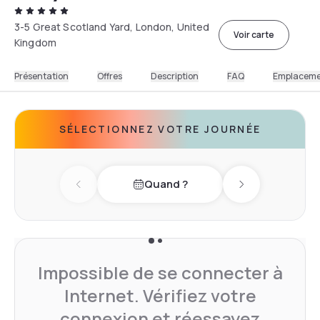
3-5 Great Scotland Yard, London, United
Voir carte
Kingdom
Présentation
Offres
Description
FAQ
Emplacem
SÉLECTIONNEZ VOTRE JOURNÉE
Quand ?
Previous day
Next day
Impossible de se connecter à
Internet. Vérifiez votre
connexion et réessayez