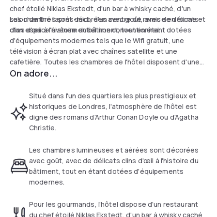
chef étoilé Niklas Ekstedt, d'un bar à whisky caché, d'un
salon de thé l'après-midi, d'un centre de remise en forme et
Les chambres sont décorées avec goût, avec de délicats
d'un espace événementiel non conventionnel.
clins d'œil à l'histoire du bâtiment, tout en étant dotées
d'équipements modernes tels que le Wifi gratuit, une
télévision à écran plat avec chaînes satellite et une
cafetière. Toutes les chambres de l'hôtel disposent d'une
On adore...
salle de bains privative avec une douche à effet de pluie et
des articles de toilette d'origine locale.
Situé dans l'un des quartiers les plus prestigieux et
historiques de Londres, l'atmosphère de l'hôtel est
digne des romans d'Arthur Conan Doyle ou d'Agatha
Christie.
Les chambres lumineuses et aérées sont décorées
avec goût, avec de délicats clins d'œil à l'histoire du
bâtiment, tout en étant dotées d'équipements
modernes.
Pour les gourmands, l'hôtel dispose d'un restaurant
du chef étoilé Niklas Ekstedt, d'un bar à whisky caché