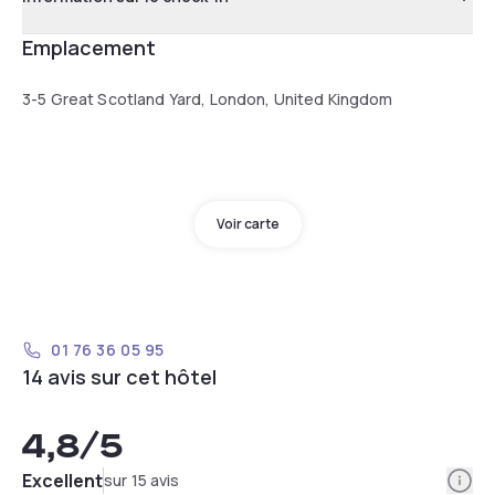
Emplacement
3-5 Great Scotland Yard, London, United Kingdom
Voir carte
01 76 36 05 95
14 avis sur cet hôtel
4,8
/5
Info
Excellent
sur 15 avis