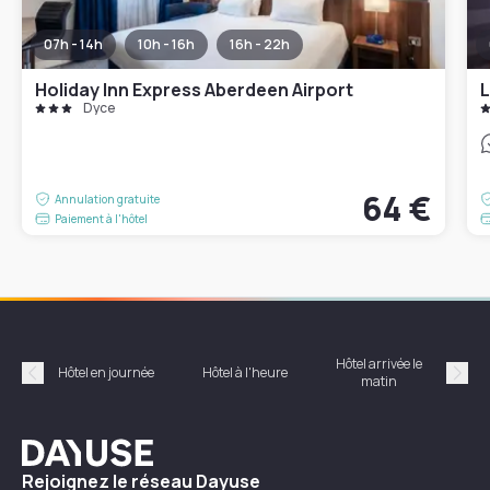
07h - 14h
10h - 16h
16h - 22h
Holiday Inn Express Aberdeen Airport
L
Dyce
64 €
Annulation gratuite
Paiement à l'hôtel
Hôtel arrivée le
Hôte
Hôtel en journée
Hôtel à l'heure
matin
Précédent
Suiv
Dayuse
Rejoignez le réseau Dayuse