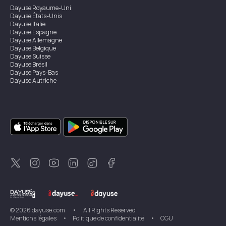
Dayuse
Royaume-Uni
Dayuse
États-Unis
Dayuse
Italie
Dayuse
Espagne
Dayuse
Allemagne
Dayuse
Belgique
Dayuse
Suisse
Dayuse
Brésil
Dayuse
Pays-Bas
Dayuse
Autriche
Dayuse
Australie
Dayuse
Irlande
Dayuse
Hong Kong
Dayuse
Canada
Dayuse
Singapour
Dayuse
Suède
Dayuse
Thaïlande
Dayuse
Portugal
Dayuse
Corée
Dayuse
Nouvelle-Zélande
Dayuse
Turquie
©
2026
dayuse.com
•
All Rights Reserved
Mentions légales
•
Politique de confidentialité
•
CGU