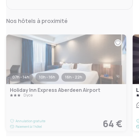
Nos hôtels à proximité
07h - 14h
10h - 16h
16h - 22h
Holiday Inn Express Aberdeen Airport
L
Dyce
64 €
Annulation gratuite
Paiement à l'hôtel