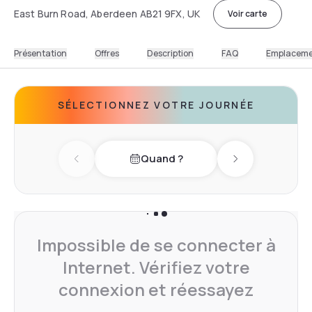
East Burn Road, Aberdeen AB21 9FX, UK
Voir carte
Présentation
Offres
Description
FAQ
Emplacem
SÉLECTIONNEZ VOTRE JOURNÉE
Quand ?
Previous day
Next day
Impossible de se connecter à
Internet. Vérifiez votre
connexion et réessayez