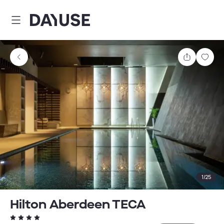
Dayuse
Partager
Enre
1
/
25
Hilton Aberdeen TECA