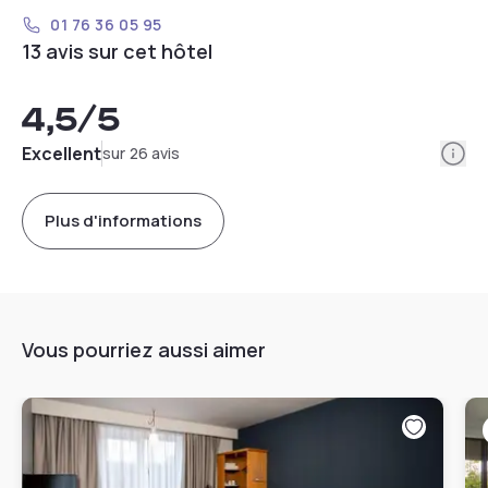
01 76 36 05 95
13 avis sur cet hôtel
4,5
/5
Info
Excellent
sur 26 avis
Plus d'informations
Vous pourriez aussi aimer