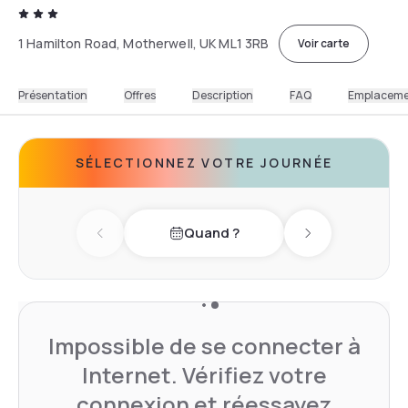
1 Hamilton Road, Motherwell, UK ML1 3RB
Voir carte
Présentation
Offres
Description
FAQ
Emplacem
SÉLECTIONNEZ VOTRE JOURNÉE
Quand ?
Previous day
Next day
Impossible de se connecter à
Internet. Vérifiez votre
connexion et réessayez