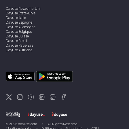
Dayuse
Royaume-Uni
Dayuse
États-Unis
Dayuse
Italie
Dayuse
Espagne
Dayuse
Allemagne
Dayuse
Belgique
Dayuse
Suisse
Dayuse
Brésil
Dayuse
Pays-Bas
Dayuse
Autriche
Dayuse
Australie
Dayuse
Irlande
Dayuse
Hong Kong
Dayuse
Canada
Dayuse
Singapour
Dayuse
Suède
Dayuse
Thaïlande
Dayuse
Portugal
Dayuse
Corée
Dayuse
Nouvelle-Zélande
Dayuse
Turquie
©
2026
dayuse.com
•
All Rights Reserved
Mentions légales
•
Politique de confidentialité
•
CGU