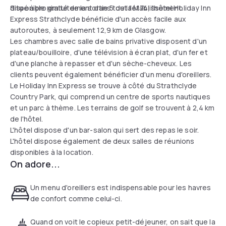
disponible gratuitement dans tout l'établissement.
Situé à proximité de la sortie 5 de la M74, l'hôtel Holiday Inn
Express Strathclyde bénéficie d'un accès facile aux
autoroutes, à seulement 12,9 km de Glasgow.
Les chambres avec salle de bains privative disposent d'un
plateau/bouilloire, d'une télévision à écran plat, d'un fer et
d'une planche à repasser et d'un sèche-cheveux. Les
clients peuvent également bénéficier d'un menu d'oreillers.
Le Holiday Inn Express se trouve à côté du Strathclyde
Country Park, qui comprend un centre de sports nautiques
et un parc à thème. Les terrains de golf se trouvent à 2,4 km
de l'hôtel.
L'hôtel dispose d'un bar-salon qui sert des repas le soir.
L'hôtel dispose également de deux salles de réunions
disponibles à la location.
On adore...
Un menu d'oreillers est indispensable pour les havres
de confort comme celui-ci.
Quand on voit le copieux petit-déjeuner, on sait que la