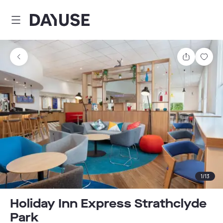
Dayuse
Partager
Enre
1
/
13
Holiday Inn Express Strathclyde
Park