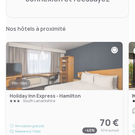
Nos hôtels à proximité
11h - 16h
Holiday Inn Express - Hamilton
South Lanarkshire
70 €
Annulation gratuite
-
40
%
117 €
la nuit
Paiement à l'hôtel