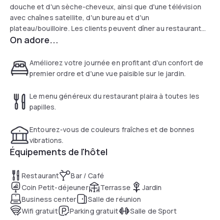
douche et d'un sèche-cheveux, ainsi que d'une télévision
avec chaînes satellite, d'un bureau et d'un
plateau/bouilloire. Les clients peuvent dîner au restaurant
On adore...
de l'hôtel qui propose une large sélection de plats à la carte,
des boissons chaudes et froides et des repas savoureux
tout au long de la journée.
Améliorez votre journée en profitant d'un confort de
premier ordre et d'une vue paisible sur le jardin.
Le menu généreux du restaurant plaira à toutes les
papilles.
Entourez-vous de couleurs fraîches et de bonnes
vibrations.
Équipements de l'hôtel
Restaurant
Bar / Café
Coin Petit-déjeuner
Terrasse
Jardin
Business center
Salle de réunion
Wifi gratuit
Parking gratuit
Salle de Sport