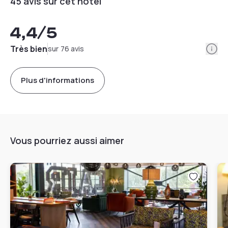
45 avis sur cet hôtel
4,4
/5
Info
Très bien
sur 76 avis
Plus d'informations
Vous pourriez aussi aimer