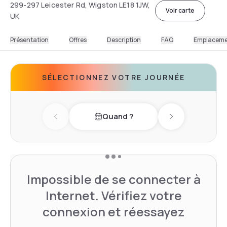
299-297 Leicester Rd, Wigston LE18 1JW,
Voir carte
UK
Présentation
Offres
Description
FAQ
Emplacem
SÉLECTIONNEZ VOTRE JOURNÉE
Quand ?
Previous day
Next day
Impossible de se connecter à
Internet. Vérifiez votre
connexion et réessayez