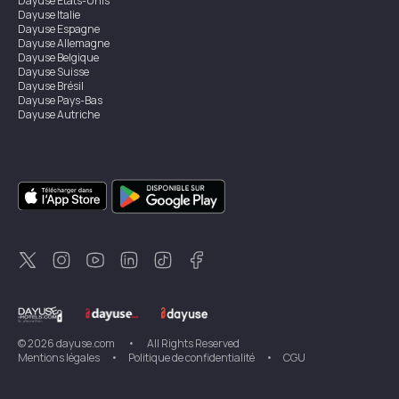
Dayuse
États-Unis
Dayuse
Italie
Dayuse
Espagne
Dayuse
Allemagne
Dayuse
Belgique
Dayuse
Suisse
Dayuse
Brésil
Dayuse
Pays-Bas
Dayuse
Autriche
Dayuse
Australie
Dayuse
Irlande
Dayuse
Hong Kong
Dayuse
Canada
Dayuse
Singapour
Dayuse
Suède
Dayuse
Thaïlande
Dayuse
Portugal
Dayuse
Corée
Dayuse
Nouvelle-Zélande
Dayuse
Turquie
©
2026
dayuse.com
•
All Rights Reserved
Mentions légales
•
Politique de confidentialité
•
CGU