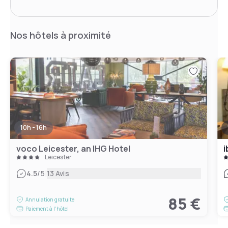
Nos hôtels à proximité
10h - 16h
voco Leicester, an IHG Hotel
i
Leicester
|
4.5
/5
13 Avis
85 €
Annulation gratuite
Paiement à l'hôtel