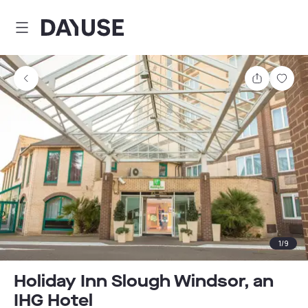
Dayuse
Partager
Enre
1
/
9
Holiday Inn Slough Windsor, an
IHG Hotel