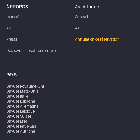
À PROPOS
Assistance
La société
Contact
Avis
Aide
Presse
Annulation de réservation
Découvrez nos offres d'emploi
PAYS
Dayuse
Royaume-Uni
Dayuse
États-Unis
Dayuse
Italie
Dayuse
Espagne
Dayuse
Allemagne
Dayuse
Belgique
Dayuse
Suisse
Dayuse
Brésil
Dayuse
Pays-Bas
Dayuse
Autriche
Dayuse
Australie