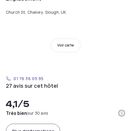
Church St, Chalvey, Slough, UK
Voir carte
01 76 36 05 95
27 avis sur cet hôtel
4,1
/5
Info
Très bien
sur 30 avis