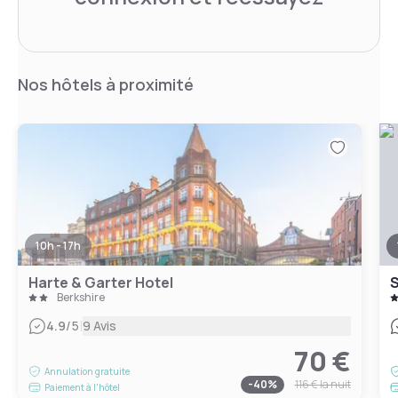
Nos hôtels à proximité
10h - 17h
Harte & Garter Hotel
S
Berkshire
|
4.9
/5
9 Avis
70 €
Annulation gratuite
-
40
%
116 €
la nuit
Paiement à l'hôtel