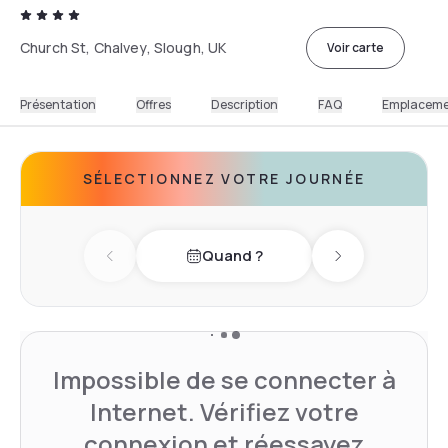
Church St, Chalvey, Slough, UK
Voir carte
Présentation
Offres
Description
FAQ
Emplacem
SÉLECTIONNEZ VOTRE JOURNÉE
Quand ?
Previous day
Next day
Impossible de se connecter à
Internet. Vérifiez votre
connexion et réessayez