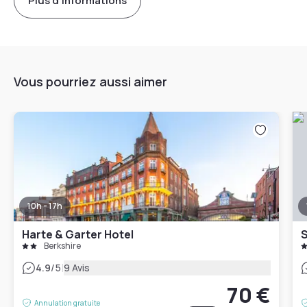
Plus d'informations
Vous pourriez aussi aimer
10h - 17h
Harte & Garter Hotel
S
Berkshire
|
4.9
/5
9 Avis
70 €
Annulation gratuite