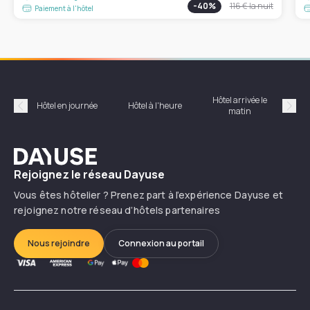
-
40
%
116 €
la nuit
Paiement à l'hôtel
Hôtel arrivée le
Hôte
Hôtel en journée
Hôtel à l'heure
matin
Précédent
Suiv
Dayuse
Rejoignez le réseau Dayuse
Vous êtes hôtelier ? Prenez part à l’expérience Dayuse et
rejoignez notre réseau d’hôtels partenaires
Nous rejoindre
Connexion au portail