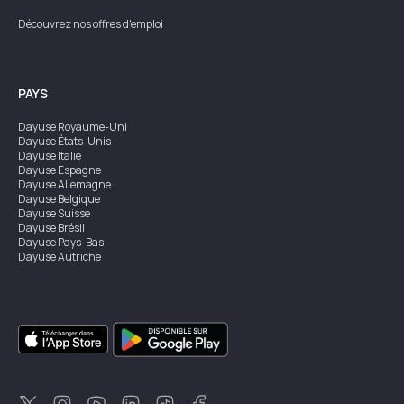
Découvrez nos offres d'emploi
PAYS
Dayuse
Royaume-Uni
Dayuse
États-Unis
Dayuse
Italie
Dayuse
Espagne
Dayuse
Allemagne
Dayuse
Belgique
Dayuse
Suisse
Dayuse
Brésil
Dayuse
Pays-Bas
Dayuse
Autriche
Dayuse
Australie
Dayuse
Irlande
Dayuse
Hong Kong
Dayuse
Canada
Dayuse
Singapour
Dayuse
Suède
Dayuse
Thaïlande
Dayuse
Portugal
Dayuse
Corée
Dayuse
Nouvelle-Zélande