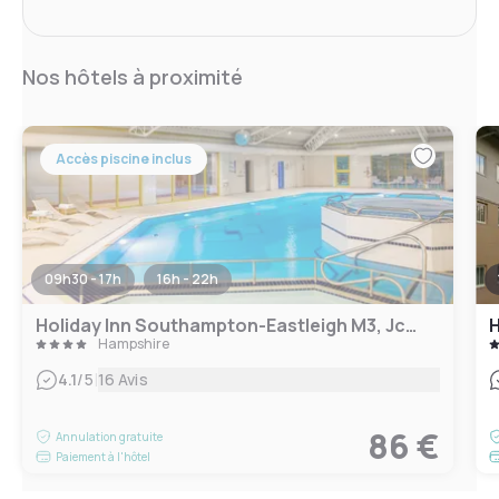
Nos hôtels à proximité
Accès piscine inclus
09h30 - 17h
16h - 22h
Holiday Inn Southampton-Eastleigh M3, Jct13
Hampshire
|
4.1
/5
16 Avis
86 €
Annulation gratuite
Paiement à l'hôtel