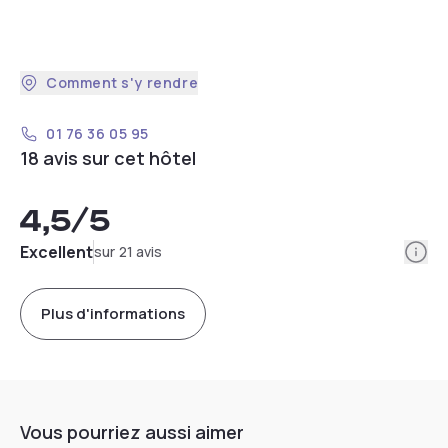
Comment s'y rendre
01 76 36 05 95
18 avis sur cet hôtel
4,5
/5
Info
Excellent
sur 21 avis
Plus d'informations
Vous pourriez aussi aimer