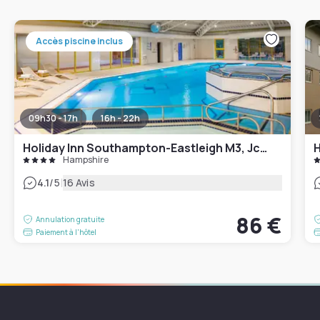
Accès piscine inclus
09h30 - 17h
16h - 22h
Holiday Inn Southampton-Eastleigh M3, Jct13
Hampshire
|
4.1
/5
16 Avis
86 €
Annulation gratuite
Paiement à l'hôtel