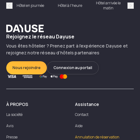
Hôtel arrivée le
Hôte
Hôtel en journée
Hôtel à l'heure
matin
Précédent
Suiv
Dayuse
Rejoignez le réseau Dayuse
Vous êtes hôtelier ? Prenez part à l’expérience Dayuse et
rejoignez notre réseau d’hôtels partenaires
Nous rejoindre
Connexion au portail
À PROPOS
Assistance
La société
Contact
Avis
Aide
Presse
Annulation de réservation