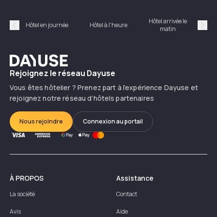
Hôtel arrivée le
Hôte
Hôtel en journée
Hôtel à l'heure
matin
Précédent
Suiv
Dayuse
Rejoignez le réseau Dayuse
Vous êtes hôtelier ? Prenez part à l’expérience Dayuse et
rejoignez notre réseau d’hôtels partenaires
Nous rejoindre
Connexion au portail
À PROPOS
Assistance
La société
Contact
Avis
Aide