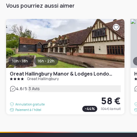
Vous pourriez aussi aimer
10h - 18h
16h - 22h
Great Hallingbury Manor & Lodges London Stansted
Great Hallingbury
|
4.6
/5
3 Avis
58 €
Annulation gratuite
-
44
%
104 €
la nuit
Paiement à l'hôtel