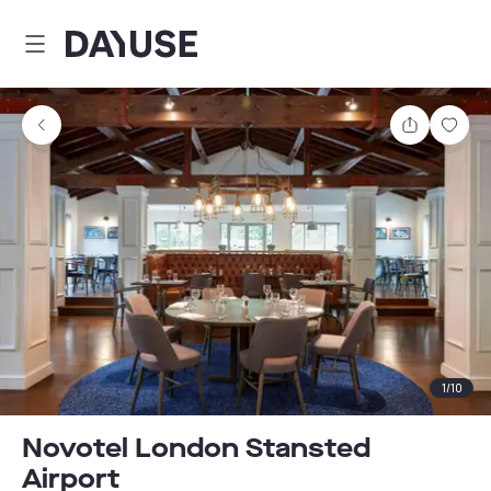
Dayuse
Partager
Enre
1
/
10
Novotel London Stansted
Airport