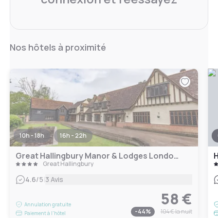
Nos hôtels à proximité
10h - 18h
16h - 22h
Great Hallingbury Manor & Lodges London Stansted
Great Hallingbury
|
4.6
/5
3 Avis
58 €
Annulation gratuite
-
44
%
104 €
la nuit
Paiement à l'hôtel