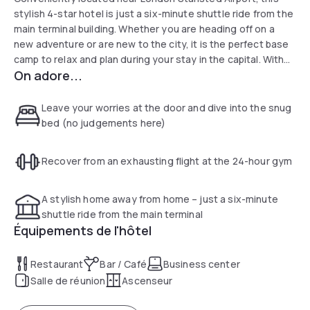
stylish 4-star hotel is just a six-minute shuttle ride from the
main terminal building. Whether you are heading off on a
new adventure or are new to the city, it is the perfect base
camp to relax and plan during your stay in the capital. With
On adore...
spacious rooms and a dedicated business centre, as well
as 24-hour access to our on-site fitness centre, you will
have a hard time thinking of an excuse to leave.
Leave your worries at the door and dive into the snug
bed (no judgements here)
Recover from an exhausting flight at the 24-hour gym
A stylish home away from home – just a six-minute
shuttle ride from the main terminal
Équipements de l'hôtel
Restaurant
Bar / Café
Business center
Salle de réunion
Ascenseur