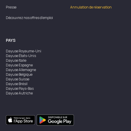
Presse
Annulation de réservation
Découvrez nos offres d'emploi
PAYS
Dayuse
Royaume-Uni
Dayuse
États-Unis
Dayuse
Italie
Dayuse
Espagne
Dayuse
Allemagne
Dayuse
Belgique
Dayuse
Suisse
Dayuse
Brésil
Dayuse
Pays-Bas
Dayuse
Autriche
Dayuse
Australie
Dayuse
Irlande
Dayuse
Hong Kong
Dayuse
Canada
Dayuse
Singapour
Dayuse
Suède
Dayuse
Thaïlande
Dayuse
Portugal