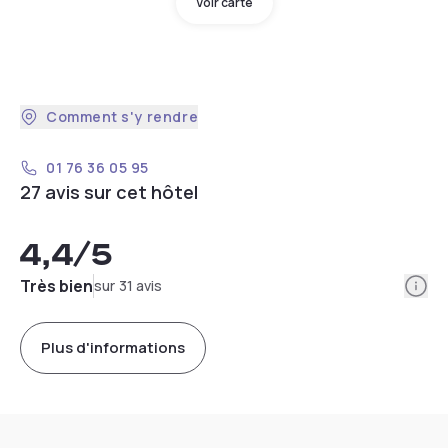
Voir carte
Comment s'y rendre
01 76 36 05 95
27 avis sur cet hôtel
4,4
/5
Info
Très bien
sur 31 avis
Plus d'informations