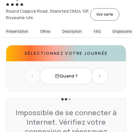
Round Coppice Road, Stansted CM24 1SF,
Voir carte
Royaume-Uni
Présentation
Offres
Description
FAQ
Emplacem
SÉLECTIONNEZ VOTRE JOURNÉE
Quand ?
Previous day
Next day
Impossible de se connecter à
Internet. Vérifiez votre
connexion et réessayez