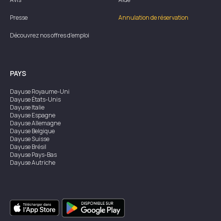
Presse
Annulation de réservation
Découvrez nos offres d'emploi
PAYS
Dayuse
Royaume-Uni
Dayuse
États-Unis
Dayuse
Italie
Dayuse
Espagne
Dayuse
Allemagne
Dayuse
Belgique
Dayuse
Suisse
Dayuse
Brésil
Dayuse
Pays-Bas
Dayuse
Autriche
Dayuse
Australie
Dayuse
Irlande
Dayuse
Hong Kong
Dayuse
Canada
Dayuse
Singapour
Dayuse
Suède
Dayuse
Thaïlande