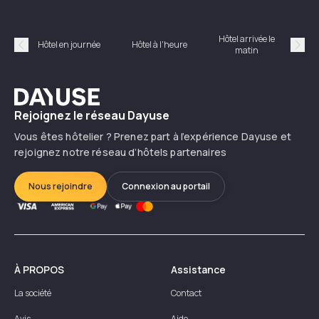
Hôtel arrivée le
Hôte
Hôtel en journée
Hôtel à l'heure
matin
Précédent
Suiv
Dayuse
Rejoignez le réseau Dayuse
Vous êtes hôtelier ? Prenez part à l’expérience Dayuse et
rejoignez notre réseau d’hôtels partenaires
Nous rejoindre
Connexion au portail
À PROPOS
Assistance
La société
Contact
Avis
Aide