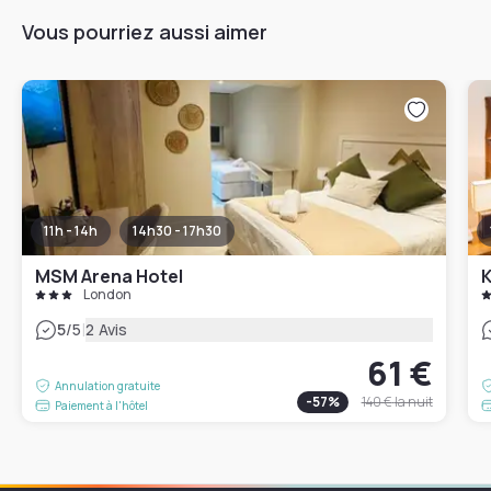
Vous pourriez aussi aimer
11h - 14h
14h30 - 17h30
MSM Arena Hotel
K
London
|
5
/5
2 Avis
61 €
Annulation gratuite
-
57
%
140 €
la nuit
Paiement à l'hôtel