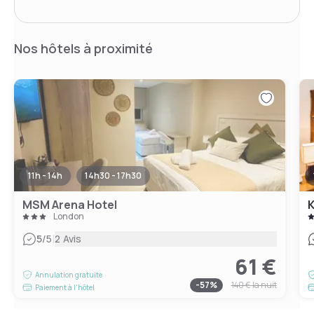
Nos hôtels à proximité
11h - 14h
14h30 - 17h30
MSM Arena Hotel
K
London
|
5
/5
2 Avis
61 €
Annulation gratuite
-
57
%
140 €
la nuit
Paiement à l'hôtel