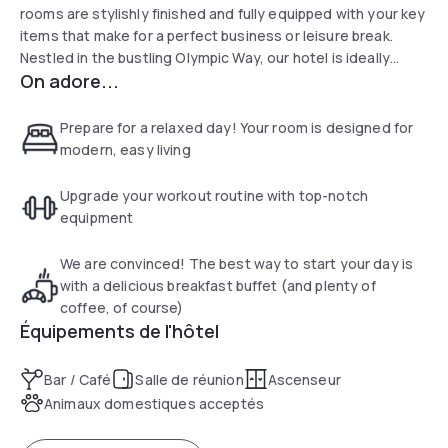
rooms are stylishly finished and fully equipped with your key
items that make for a perfect business or leisure break.
Nestled in the bustling Olympic Way, our hotel is ideally
On adore...
situated for Wembley Stadium, the OVO arena, shopping at
London Designer outlet and boasts great access to central
London just a 20-minute ride away. Stefano Puccini, General
Prepare for a relaxed day! Your room is designed for
Manager
modern, easy living
Upgrade your workout routine with top-notch
equipment
We are convinced! The best way to start your day is
with a delicious breakfast buffet (and plenty of
coffee, of course)
Équipements de l'hôtel
Bar / Café
Salle de réunion
Ascenseur
Animaux domestiques acceptés