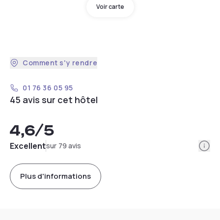
Voir carte
Comment s'y rendre
01 76 36 05 95
45 avis sur cet hôtel
4,6
/5
Info
Excellent
sur 79 avis
Plus d'informations