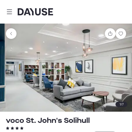
Dayuse
Partager
Enre
1
/
7
voco St. John's Solihull