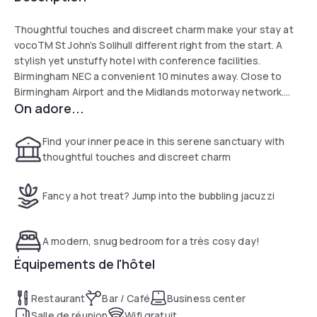
Thoughtful touches and discreet charm make your stay at
vocoTM St John’s Solihull different right from the start. A
stylish yet unstuffy hotel with conference facilities.
Birmingham NEC a convenient 10 minutes away. Close to
Birmingham Airport and the Midlands motorway network.
On adore...
With 13 flexible events spaces and dedicated staff, we can
deliver the ultimate corporate event or your dream
wedding. Here to relax? Dive into the pool. Steam in the
Find your inner peace in this serene sanctuary with
sauna, get a massage or hit the treadmill in the health club.
thoughtful touches and discreet charm
Dine on seasonal dishes in Brasserie six5one and order a
nightcap in the bar.
Fancy a hot treat? Jump into the bubbling jacuzzi
A modern, snug bedroom for a très cosy day!
Équipements de l'hôtel
Restaurant
Bar / Café
Business center
Salle de réunion
Wifi gratuit