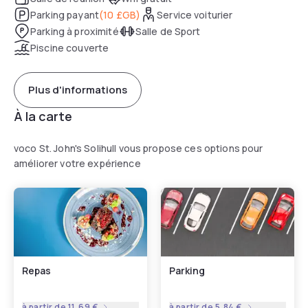
Parking payant
(
10 £GB
)
Service voiturier
Parking à proximité
Salle de Sport
Piscine couverte
Plus d'informations
À la carte
voco St. John's Solihull vous propose ces options pour
améliorer votre expérience
Repas
Parking
à partir de
11,69 €
à partir de
5,84 €