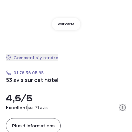
Voir carte
Comment s'y rendre
01 76 36 05 95
53 avis sur cet hôtel
4,5
/5
Info
Excellent
sur 71 avis
Plus d'informations