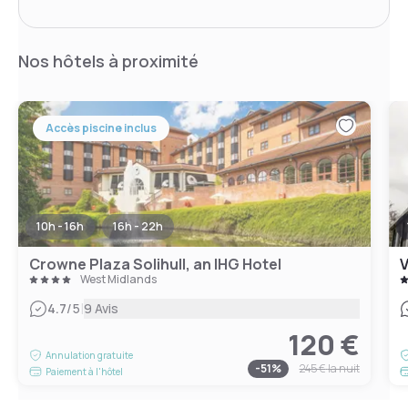
Nos hôtels à proximité
Accès piscine inclus
10h - 16h
16h - 22h
Crowne Plaza Solihull, an IHG Hotel
V
West Midlands
|
4.7
/5
9 Avis
120 €
Annulation gratuite
-
51
%
245 €
la nuit
Paiement à l'hôtel