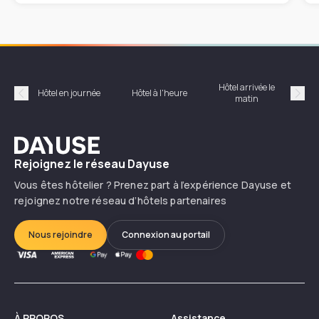
Hôtel arrivée le
Hôte
Hôtel en journée
Hôtel à l'heure
matin
Précédent
Suiv
Dayuse
Rejoignez le réseau Dayuse
Vous êtes hôtelier ? Prenez part à l’expérience Dayuse et
rejoignez notre réseau d’hôtels partenaires
Nous rejoindre
Connexion au portail
À PROPOS
Assistance