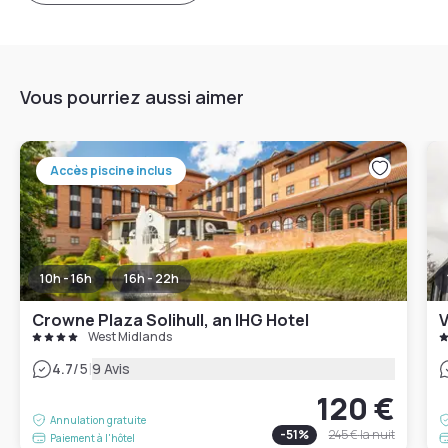
Vous pourriez aussi aimer
Accès piscine inclus
10h - 16h
16h - 22h
Crowne Plaza Solihull, an IHG Hotel
V
West Midlands
|
4.7
/5
9 Avis
120 €
Annulation gratuite
-
51
%
245 €
la nuit
Paiement à l'hôtel