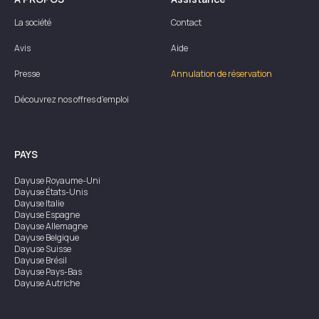
La société
Contact
Avis
Aide
Presse
Annulation de réservation
Découvrez nos offres d'emploi
PAYS
Dayuse
Royaume-Uni
Dayuse
États-Unis
Dayuse
Italie
Dayuse
Espagne
Dayuse
Allemagne
Dayuse
Belgique
Dayuse
Suisse
Dayuse
Brésil
Dayuse
Pays-Bas
Dayuse
Autriche
Dayuse
Australie
Dayuse
Irlande
Dayuse
Hong Kong