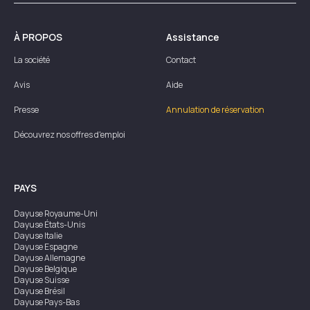
À PROPOS
Assistance
La société
Contact
Avis
Aide
Presse
Annulation de réservation
Découvrez nos offres d'emploi
PAYS
Dayuse
Royaume-Uni
Dayuse
États-Unis
Dayuse
Italie
Dayuse
Espagne
Dayuse
Allemagne
Dayuse
Belgique
Dayuse
Suisse
Dayuse
Brésil
Dayuse
Pays-Bas