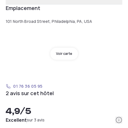
Emplacement
101 North Broad Street, Philadelphia, PA, USA
Voir carte
01 76 36 05 95
2 avis sur cet hôtel
4,9
/5
Info
Excellent
sur 3 avis