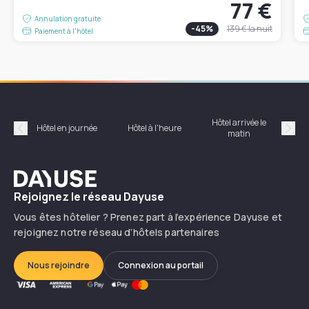
77 €
Annulation gratuite
-
45
%
139 €
la nuit
Paiement à l'hôtel
Hôtel arrivée le
Hôte
Hôtel en journée
Hôtel à l'heure
matin
Précédent
Suiv
Dayuse
Rejoignez le réseau Dayuse
Vous êtes hôtelier ? Prenez part à l’expérience Dayuse et
rejoignez notre réseau d’hôtels partenaires
Nous rejoindre
Connexion au portail