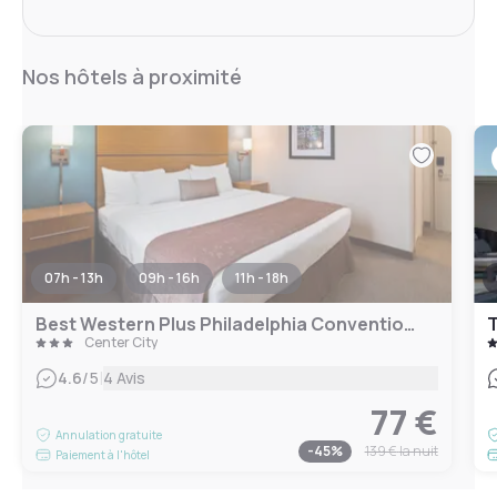
Nos hôtels à proximité
07h - 13h
09h - 16h
11h - 18h
Best Western Plus Philadelphia Convention Center Hotel
T
Center City
|
4.6
/5
4 Avis
77 €
Annulation gratuite
-
45
%
139 €
la nuit
Paiement à l'hôtel