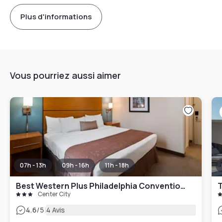
Plus d'informations
Vous pourriez aussi aimer
07h - 13h
09h - 16h
11h - 18h
Best Western Plus Philadelphia Convention Center Hotel
T
Center City
|
4.6
/5
4 Avis