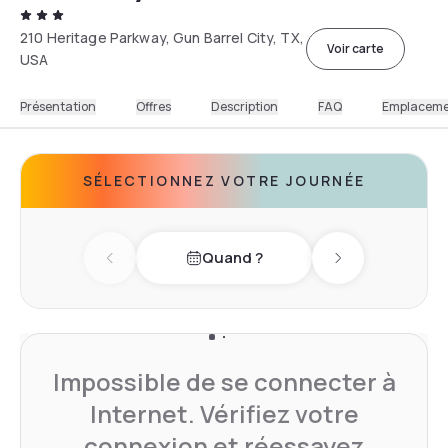
210 Heritage Parkway, Gun Barrel City, TX,
Voir carte
USA
Présentation
Offres
Description
FAQ
Emplacem
SÉLECTIONNEZ VOTRE JOURNÉE
Quand ?
Previous day
Next day
Impossible de se connecter à
Internet. Vérifiez votre
connexion et réessayez