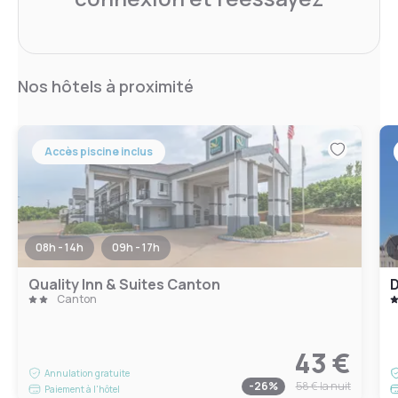
Nos hôtels à proximité
Accès piscine inclus
08h - 14h
09h - 17h
Quality Inn & Suites Canton
D
Canton
43 €
Annulation gratuite
-
26
%
58 €
la nuit
Paiement à l'hôtel