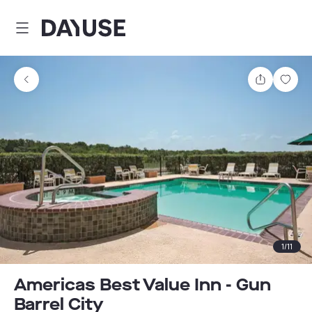
Dayuse
Partager
Enre
1
/
11
Americas Best Value Inn - Gun
Barrel City