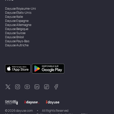
Dayuse
Royaume-Uni
Dayuse
États-Unis
Dayuse
Italie
Dayuse
Espagne
Dayuse
Allemagne
Dayuse
Belgique
Dayuse
Suisse
Dayuse
Brésil
Dayuse
Pays-Bas
Dayuse
Autriche
Dayuse
Australie
Dayuse
Irlande
Dayuse
Hong Kong
Dayuse
Canada
Dayuse
Singapour
Dayuse
Suède
Dayuse
Thaïlande
Dayuse
Portugal
Dayuse
Corée
Dayuse
Nouvelle-Zélande
Dayuse
Turquie
©
2026
dayuse.com
•
All Rights Reserved