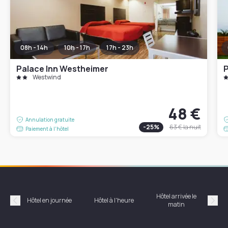
08h - 14h
10h - 17h
17h - 23h
Palace Inn Westheimer
P
Westwind
48 €
Annulation gratuite
-
25
%
63 €
la nuit
Paiement à l'hôtel
Hôtel arrivée le
Hôte
Hôtel en journée
Hôtel à l'heure
matin
Précédent
Suiv