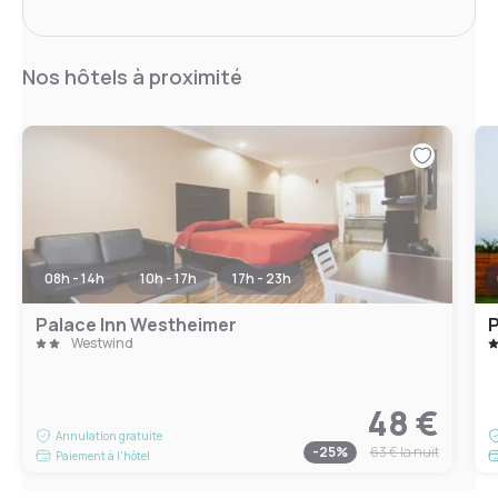
Nos hôtels à proximité
08h - 14h
10h - 17h
17h - 23h
Palace Inn Westheimer
P
Westwind
48 €
Annulation gratuite
-
25
%
63 €
la nuit
Paiement à l'hôtel