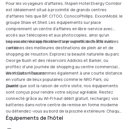
Pour les voyageurs d'affaires, l'Aspen Hotel Energy Corridor
est idéalement situé à proximité de grands centres
d'affaires tels que BP, CITGO, ConocoPhillips, ExxonMobil, le
groupe Shaw et Shell. Les équipements sur place
comprennent un centre d'affaires en libre-service avec
accès aux télécopies et aux photocopies, ainsi qu'un
espace de réunion flexible d'une superficie de 874 mètres
Les vacanciers apprécieront la proximité de l'hôtel avec
carrés.
certaines des meilleures destinations de plein air et de
shopping de Houston. Explorez la beauté naturelle du parc
George Bush et des réservoirs Addicks et Barker, ou
profitez d'une journée de shopping au centre commercial
West Oaks. Nous sommes également à une courte distance
les Houston Texans.
en voiture de lieux populaires comme le NRG Park, où
jouent
Quelle que soit la raison de votre visite, nos équipements
sont conçus pour rendre votre séjour agréable. Restez
connecté grâce au Wi-Fi haut débit gratuit, rechargez vos
batteries dans notre centre de remise en forme moderne
ou détendez-vous au bord de la piscine extérieure. Chaque
Équipements de l'hôtel
matin, faites le plein d'énergie avec un délicieux petit
déjeuner gratuit composé d'omelettes, de fruits frais et