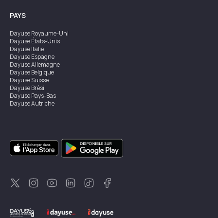
PAYS
Dayuse
Royaume-Uni
Dayuse
États-Unis
Dayuse
Italie
Dayuse
Espagne
Dayuse
Allemagne
Dayuse
Belgique
Dayuse
Suisse
Dayuse
Brésil
Dayuse
Pays-Bas
Dayuse
Autriche
Dayuse
Australie
Dayuse
Irlande
Dayuse
Hong Kong
Dayuse
Canada
Dayuse
Singapour
Dayuse
Suède
Dayuse
Thaïlande
Dayuse
Portugal
Dayuse
Corée
Dayuse
Nouvelle-Zélande
Dayuse
Turquie