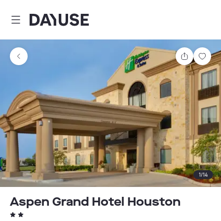
Dayuse
Partager
Enre
1
/
14
Aspen Grand Hotel Houston