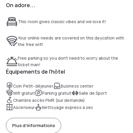
On adore...
A microwave, refrigerator and flat-screen cable TV are
provided in each room. Bathrooms are equipped with a
hairdryer and free toiletries.
This room gives classic vibes and we love it!
The Sharon/Foxboro Best Western Plus is nonsmoking
throughout the property and has a mini-market on-site Dry
Your online needs are covered on this daycation with
cleaning and a 24-hour front desk are also offered.
the free wifi!
A hot breakfast including eggs, cereal, fruit and more is
Free parking so you don't need to worry about the
served each morning. The hotel also has vending machines.
ticket man!
Équipements de l'hôtel
Interstate 95 is 0.8 mi away from Best Western Plus The Inn
at Sharon/Foxboro. Wrentham Village Premium Outlets is 11
Coin Petit-déjeuner
Business center
mi from the property.
Wifi gratuit
Parking gratuit
Salle de Sport
Chambre accès PMR (sur demande)
Ascenseur
Nettoyage express à sec
Plus d'informations