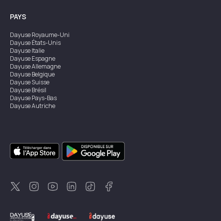
PAYS
Dayuse
Royaume-Uni
Dayuse
États-Unis
Dayuse
Italie
Dayuse
Espagne
Dayuse
Allemagne
Dayuse
Belgique
Dayuse
Suisse
Dayuse
Brésil
Dayuse
Pays-Bas
Dayuse
Autriche
Dayuse
Australie
Dayuse
Irlande
Dayuse
Hong Kong
Dayuse
Canada
Dayuse
Singapour
Dayuse
Suède
Dayuse
Thaïlande
Dayuse
Portugal
Dayuse
Corée
Dayuse
Nouvelle-Zélande
Dayuse
Turquie