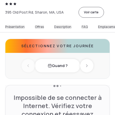
395 Old Post Rd, Sharon, MA, USA
Voir carte
Présentation
Offres
Description
FAQ
Emplacem
SÉLECTIONNEZ VOTRE JOURNÉE
Quand ?
Previous day
Next day
Impossible de se connecter à
Internet. Vérifiez votre
connexion et réessayez