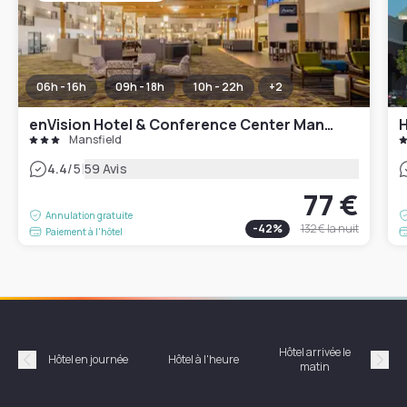
06h - 16h
09h - 18h
10h - 22h
+
2
enVision Hotel & Conference Center Mansfield-Foxboro
H
Mansfield
|
4.4
/5
59 Avis
77 €
Annulation gratuite
-
42
%
132 €
la nuit
Paiement à l'hôtel
Hôtel arrivée le
Hôte
Hôtel en journée
Hôtel à l'heure
matin
Précédent
Suiv