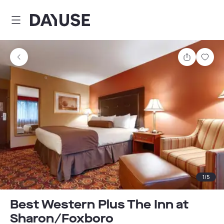
Dayuse
Partager
Enre
1
/
5
Best Western Plus The Inn at
Sharon/Foxboro