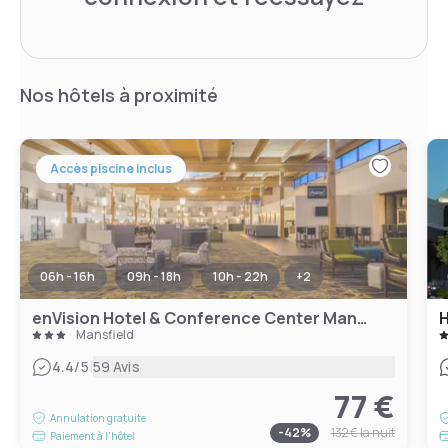
Nos hôtels à proximité
Accès piscine inclus
06h - 16h
09h - 18h
10h - 22h
+
2
enVision Hotel & Conference Center Mansfield-Foxboro
H
Mansfield
|
4.4
/5
59 Avis
77 €
Annulation gratuite
-
42
%
132 €
la nuit
Paiement à l'hôtel