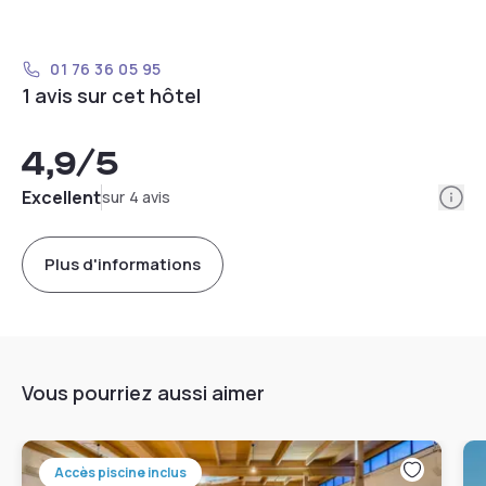
01 76 36 05 95
1 avis sur cet hôtel
4,9
/5
Info
Excellent
sur 4 avis
Plus d'informations
Vous pourriez aussi aimer
Accès piscine inclus