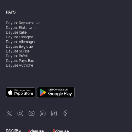
PAYS
Dayuse
Royaume-Uni
Dayuse
États-Unis
Dayuse
Italie
Dayuse
Espagne
Dayuse
Allemagne
Dayuse
Belgique
Dayuse
Suisse
Dayuse
Brésil
Dayuse
Pays-Bas
Dayuse
Autriche
Dayuse
Australie
Dayuse
Irlande
Dayuse
Hong Kong
Dayuse
Canada
Dayuse
Singapour
Dayuse
Suède
Dayuse
Thaïlande
Dayuse
Portugal
Dayuse
Corée
Dayuse
Nouvelle-Zélande
Dayuse
Turquie