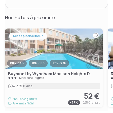
Nos hôtels à proximité
Accès piscine inclus
08h - 14h
10h - 17h
17h - 23h
Baymont by Wyndham Madison Heights Detroit Area
R
Madison Heights
|
4.3
/5
8 Avis
52 €
Annulation gratuite
-
77
%
225 €
la nuit
Paiement à l'hôtel