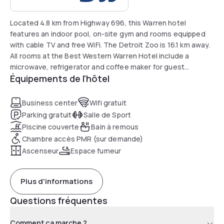
Located 4.8 km from Highway 696, this Warren hotel
features an indoor pool, on-site gym and rooms equipped
with cable TV and free WiFi. The Detroit Zoo is 16.1 km away.
All rooms at the Best Western Warren Hotel include a
microwave, refrigerator and coffee maker for guest
Équipements de l'hôtel
convenience. Each room also provides a work desk and free
bathroom amenities.
Business center
Wifi gratuit
This hotel offers a daily hot breakfast and relaxing hot tub. A
Parking gratuit
Salle de Sport
business center and meeting rooms are available on site.
Piscine couverte
Bain à remous
Best Western Warren Hotel is a 10-minute drive from Red
Chambre accès PMR (sur demande)
Oaks Waterpark and Coleman A. Young International Airport
Ascenseur
Espace fumeur
is 14.2 km away. The Motown Museum and Motor City
Casino are both within 24.1 km of the hotel.
Plus d'informations
Questions fréquentes
Comment ça marche ?