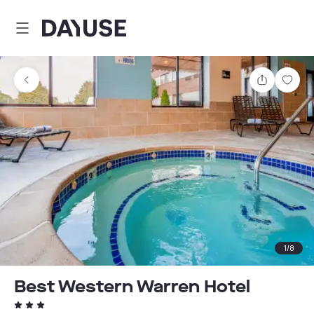
Dayuse
Partager
Enre
1
/
8
Best Western Warren Hotel