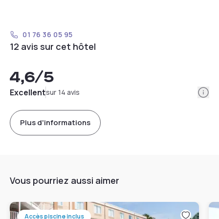
01 76 36 05 95
12 avis sur cet hôtel
4,6
/5
Info
Excellent
sur 14 avis
Plus d'informations
Vous pourriez aussi aimer
Accès piscine inclus