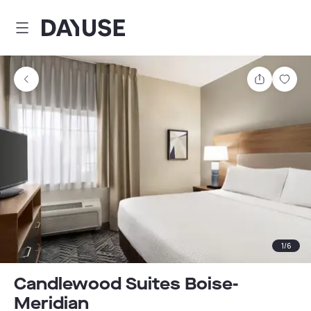
Dayuse
Partager
Enre
1
/
6
Candlewood Suites Boise-
Meridian