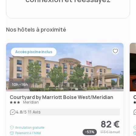
Nos hôtels à proximité
Accès piscine inclus
10h - 16h
Courtyard by Marriott Boise West/Meridian
Meridian
|
4.8
/5
11 Avis
82 €
Annulation gratuite
-
53
%
173 €
la nuit
Paiement à l'hôtel