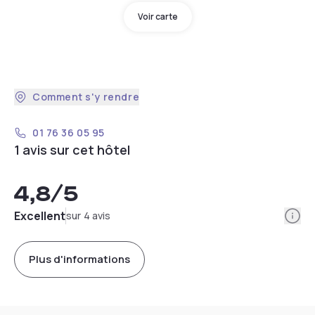
Voir carte
Comment s'y rendre
01 76 36 05 95
1 avis sur cet hôtel
4,8
/5
Info
Excellent
sur 4 avis
Plus d'informations