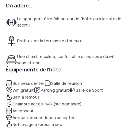
On adore...
meals with the kitchenette, complete with a 2-burner stove,
full-size refrigerator, and dishwasher.
Le sport peut être fait autour de l'hôtel ou à la salle de
The on-site gym boasts floor-to-ceiling mirrors and a
sport !
variety of cardio equipment. This Meridian hotel also has an
indoor hot tub and a convenience store, stocked with
Profitez de la terrasse extérieure.
snacks and ice cream.
Une chambre calme, confortable et équipée du wifi
vous attend.
Équipements de l'hôtel
Business center
Salle de réunion
Wifi gratuit
Parking gratuit
Salle de Sport
Bain à remous
Chambre accès PMR (sur demande)
Ascenseur
Animaux domestiques acceptés
Nettoyage express à sec