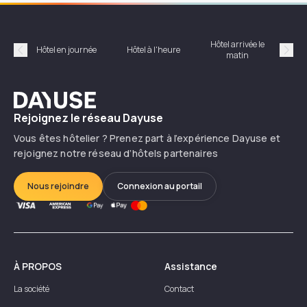
Hôtel arrivée le
Hôte
Hôtel en journée
Hôtel à l'heure
matin
Précédent
Suiv
Dayuse
Rejoignez le réseau Dayuse
Vous êtes hôtelier ? Prenez part à l’expérience Dayuse et
rejoignez notre réseau d’hôtels partenaires
Nous rejoindre
Connexion au portail
À PROPOS
Assistance
La société
Contact