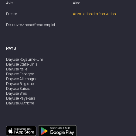
Avis
Aide
Presse
Annulation de réservation
Découvrez nos offres d'emploi
PAYS
Dayuse
Royaume-Uni
Dayuse
États-Unis
Dayuse
Italie
Dayuse
Espagne
Dayuse
Allemagne
Dayuse
Belgique
Dayuse
Suisse
Dayuse
Brésil
Dayuse
Pays-Bas
Dayuse
Autriche
Dayuse
Australie
Dayuse
Irlande
Dayuse
Hong Kong
Dayuse
Canada
Dayuse
Singapour
Dayuse
Suède