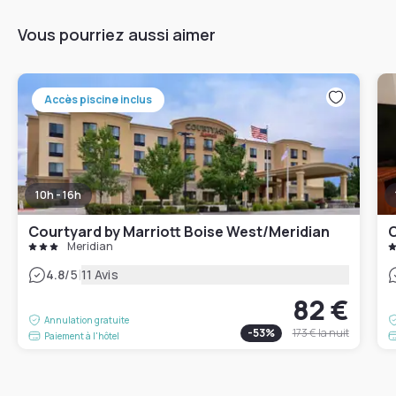
Vous pourriez aussi aimer
Accès piscine inclus
10h - 16h
Courtyard by Marriott Boise West/Meridian
Meridian
|
4.8
/5
11 Avis
82 €
Annulation gratuite
-
53
%
173 €
la nuit
Paiement à l'hôtel