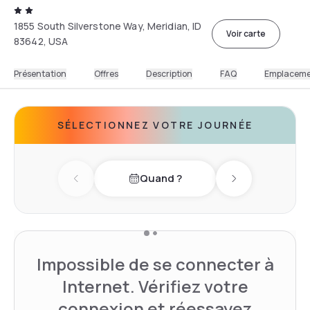
1855 South Silverstone Way, Meridian, ID
Voir carte
83642, USA
Présentation
Offres
Description
FAQ
Emplacem
SÉLECTIONNEZ VOTRE JOURNÉE
Quand ?
Previous day
Next day
Impossible de se connecter à
Internet. Vérifiez votre
connexion et réessayez