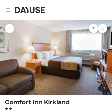
Dayuse
Partager
Enre
1
/
7
Comfort Inn Kirkland