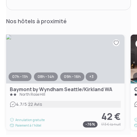
Nos hôtels à proximité
07h - 11h
08h - 14h
09h - 16h
+
3
Baymont by Wyndham Seattle/Kirkland WA
North Rose Hill
|
4.7
/5
22 Avis
42 €
Annulation gratuite
-
76
%
173 €
la nuit
Paiement à l'hôtel