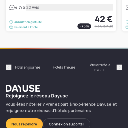
|
4.7
/5
22 Avis
42 €
Annulation gratuite
-
76
%
173 €
la nuit
Paiement à l'hôtel
Hôtel arrivée le
Hôte
Hôtel en journée
Hôtel à l'heure
matin
Précédent
Suiv
Dayuse
Rejoignez le réseau Dayuse
Vous êtes hôtelier ? Prenez part à l’expérience Dayuse et
rejoignez notre réseau d’hôtels partenaires
Nous rejoindre
Connexion au portail