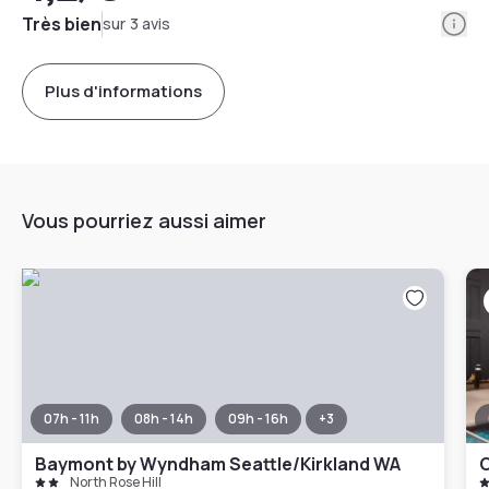
Info
Très bien
sur 3 avis
Plus d'informations
Vous pourriez aussi aimer
07h - 11h
08h - 14h
09h - 16h
+
3
Baymont by Wyndham Seattle/Kirkland WA
North Rose Hill