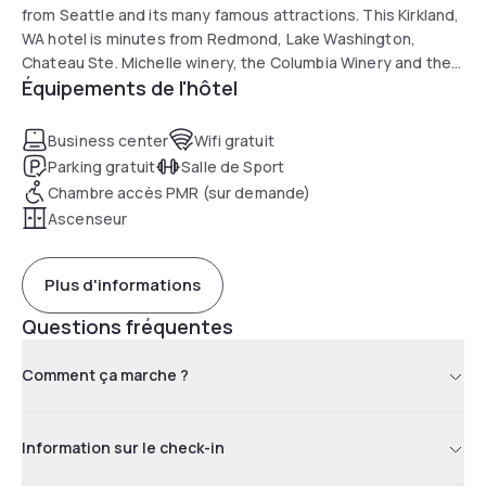
from Seattle and its many famous attractions. This Kirkland,
WA hotel is minutes from Redmond, Lake Washington,
Chateau Ste. Michelle winery, the Columbia Winery and the
Équipements de l'hôtel
Redhook Ale Brewery in Woodinville. Evergreen Hospital
Medical Center is less than one kilometer away.
Business center
Wifi gratuit
There are two hospitals within five minutes of the hotel.
Parking gratuit
Salle de Sport
Several shopping areas are also nearby. A variety of
Chambre accès PMR (sur demande)
restaurants and cocktail lounges are located in the
Ascenseur
surrounding area. Additional nearby points of interest
include Woodland Park Zoo, Seattle Aquarium, Pike Place
Market, Seattle's world-famous Space Needle and Emerald
Plus d'informations
Downs horse racing venue.
Questions fréquentes
Hotel amenities and features include free parking, free
wireless high-speed Internet access, free weekday
Comment ça marche ?
newspaper, free local calls and free coffee. Enjoy our free
hot breakfast featuring eggs, meat, yogurt, fresh fruit,
cereal and more.
Information sur le check-in