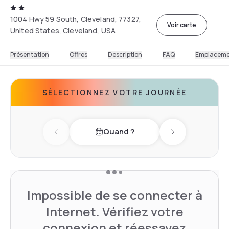
1004 Hwy 59 South, Cleveland, 77327,
Voir carte
United States, Cleveland, USA
Présentation
Offres
Description
FAQ
Emplacem
SÉLECTIONNEZ VOTRE JOURNÉE
Quand ?
Previous day
Next day
Impossible de se connecter à
Internet. Vérifiez votre
connexion et réessayez