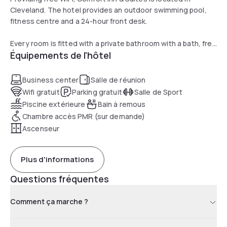
Cleveland. The hotel provides an outdoor swimming pool,
fitness centre and a 24-hour front desk.
Every room is fitted with a private bathroom with a bath, free
Équipements de l'hôtel
toiletries and a hairdryer. At the hotel rooms are fitted with
a desk and a flat-screen TV.
Business center
Salle de réunion
Buffet and continental breakfast options are available daily
Wifi gratuit
Parking gratuit
Salle de Sport
at Comfort Inn & Suites.
Piscine extérieure
Bain à remous
Chambre accès PMR (sur demande)
A business centre and vending machines with snacks and
Ascenseur
drinks are available on site at the accommodation.
The nearest airport is George Bush Intercontinental Airport,
Plus d'informations
44 km from Comfort Inn & Suites.
Questions fréquentes
Comment ça marche ?