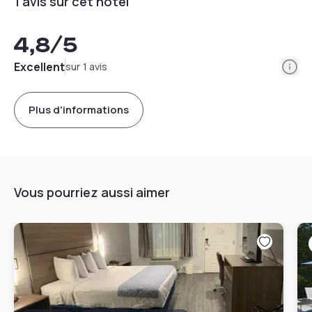
1 avis sur cet hôtel
4,8
/5
Info
Excellent
sur 1 avis
Plus d'informations
Vous pourriez aussi aimer