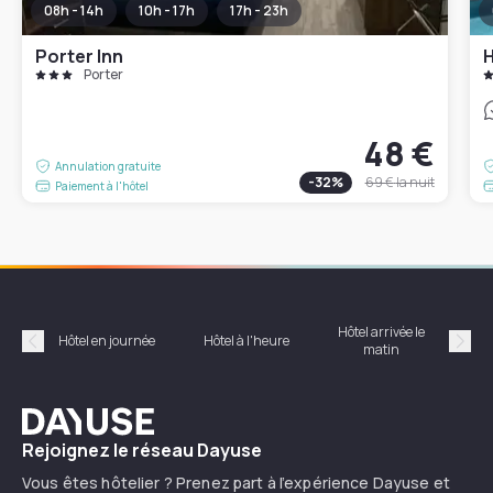
08h - 14h
10h - 17h
17h - 23h
Porter Inn
H
Porter
48 €
Annulation gratuite
-
32
%
69 €
la nuit
Paiement à l'hôtel
Hôtel arrivée le
Hôte
Hôtel en journée
Hôtel à l'heure
matin
Précédent
Suiv
Dayuse
Rejoignez le réseau Dayuse
Vous êtes hôtelier ? Prenez part à l’expérience Dayuse et