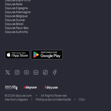
Dayuse
États-Unis
Dayuse
Italie
Dayuse
Espagne
Dayuse
Allemagne
Dayuse
Belgique
Dayuse
Suisse
Dayuse
Brésil
Dayuse
Pays-Bas
Dayuse
Autriche
Dayuse
Australie
Dayuse
Irlande
Dayuse
Hong Kong
Dayuse
Canada
Dayuse
Singapour
Dayuse
Suède
Dayuse
Thaïlande
Dayuse
Portugal
Dayuse
Corée
Dayuse
Nouvelle-Zélande
Dayuse
Turquie
©
2026
dayuse.com
•
All Rights Reserved
Mentions légales
•
Politique de confidentialité
•
CGU