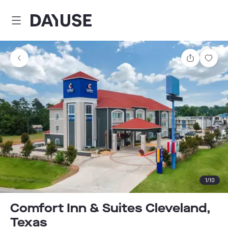
Dayuse
Partager
Enre
1
/
10
Comfort Inn & Suites Cleveland,
Texas