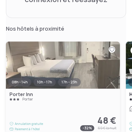
Nos hôtels à proximité
08h - 14h
10h - 17h
17h - 23h
Porter Inn
H
Porter
48 €
Annulation gratuite
-
32
%
69 €
la nuit
Paiement à l'hôtel