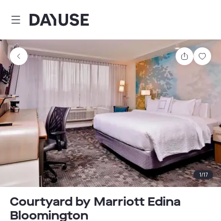
Dayuse
Partager
Enre
1
/
17
Courtyard by Marriott Edina
Bloomington