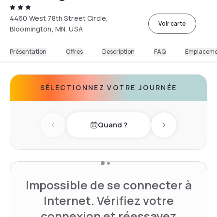
4460 West 78th Street Circle,
Voir carte
Bloomington, MN, USA
Présentation
Offres
Description
FAQ
Emplacem
SÉLECTIONNEZ VOTRE JOURNÉE
Quand ?
Previous day
Next day
Impossible de se connecter à
Internet. Vérifiez votre
connexion et réessayez