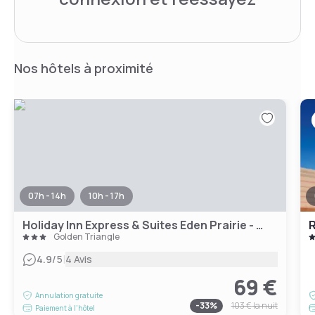
Nos hôtels à proximité
07h - 14h
10h - 17h
Holiday Inn Express & Suites Eden Prairie - Minneapolis, an IHG Hotel
R
Golden Triangle
|
4.9
/5
4 Avis
69 €
Annulation gratuite
-
33
%
103 €
la nuit
Paiement à l'hôtel