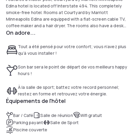
Edina hotel is located off Interstate 494. This completely
smoke-free hotel. Rooms at Courtyard by Marriott
Minneapolis Edina are equipped with a flat-screen cable TV,
coffee maker and a hair dryer. The rooms also have a desk
On adore...
and ironing facilities. Courtyard by Marriott Minneapolis
Edina has a 24-hour business center and front desk.
Courtyard by Marriott Minneapolis Edina is within a 20-
Tout a été pensé pour votre confort; vous n’avez plus
minute drive of downtown Minneapolis and the Minnesota
qu’à vous installer !
Zoo. The hotel is 6.2 mi from the Mall of America.
Son bar sera le point de départ de vos meilleurs happy
hours !
À la salle de sport; battez votre record personnel;
restez en forme et retrouvez votre énergie.
Équipements de l'hôtel
Bar / Café
Salle de réunion
Wifi gratuit
Parking payant
Salle de Sport
Piscine couverte