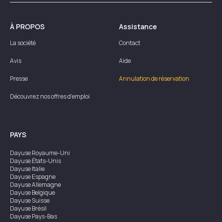
À PROPOS
Assistance
La société
Contact
Avis
Aide
Presse
Annulation de réservation
Découvrez nos offres d'emploi
PAYS
Dayuse
Royaume-Uni
Dayuse
États-Unis
Dayuse
Italie
Dayuse
Espagne
Dayuse
Allemagne
Dayuse
Belgique
Dayuse
Suisse
Dayuse
Brésil
Dayuse
Pays-Bas