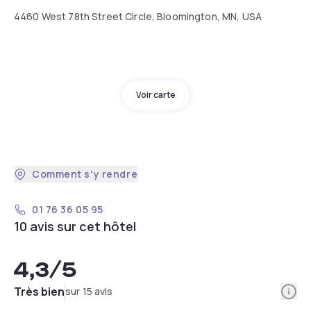
4460 West 78th Street Circle, Bloomington, MN, USA
Voir carte
Comment s'y rendre
01 76 36 05 95
10 avis sur cet hôtel
4,3
/5
Info
Très bien
sur 15 avis