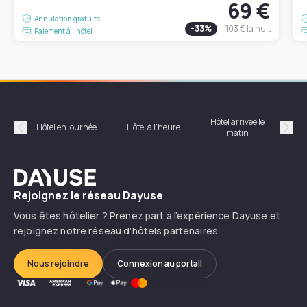
69 €
Annulation gratuite
-
33
%
103 €
la nuit
Paiement à l'hôtel
Hôtel arrivée le
Hôte
Hôtel en journée
Hôtel à l'heure
matin
Précédent
Suiv
Dayuse
Rejoignez le réseau Dayuse
Vous êtes hôtelier ? Prenez part à l’expérience Dayuse et
rejoignez notre réseau d’hôtels partenaires
Nous rejoindre
Connexion au portail