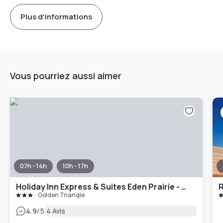
Plus d'informations
Vous pourriez aussi aimer
07h - 14h
10h - 17h
Holiday Inn Express & Suites Eden Prairie - Minneapolis, an IHG Hotel
R
Golden Triangle
|
4.9
/5
4 Avis