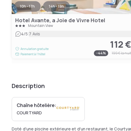
10h - 17h
14h - 19h
Hotel Avante, a Joie de Vivre Hotel
Mountain View
|
4
/5
7 Avis
112 
Annulation gratuite
-
44
%
199 €
la nui
Paiement à l'hôtel
Description
Chaîne hôtelière:
COURTYARD
Doté d'une piscine extérieure et d'un restaurant, le Courty