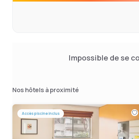
Une connexion Wi-Fi gratuite est disponible dans le hall d
L'aéroport international Mineta San Jose se trouve à 12,8
international de San Francisco est à 41 km.
Impossible de se co
Nos hôtels à proximité
Accès piscine inclus