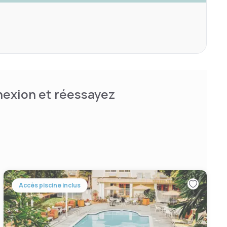
nnexion et réessayez
Accès piscine inclus