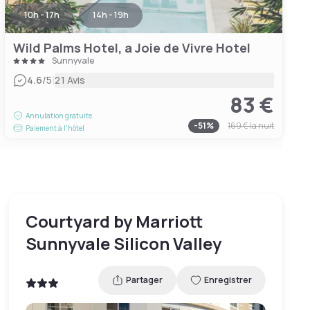
10h - 17h
14h - 19h
Wild Palms Hotel, a Joie de Vivre Hotel
Sunnyvale
|
4.6
/5
21 Avis
83 €
Annulation gratuite
-
51
%
169 €
la nuit
Paiement à l'hôtel
Courtyard by Marriott
Sunnyvale Silicon Valley
Partager
Enregistrer