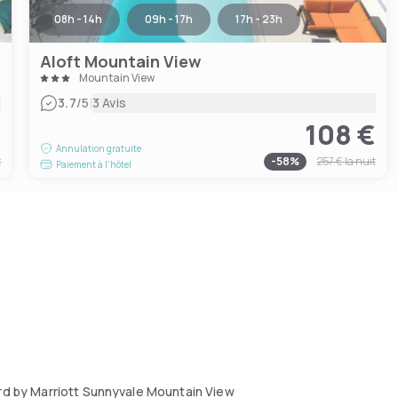
08h - 14h
09h - 17h
17h - 23h
Aloft Mountain View
Mountain View
|
3.7
/5
3 Avis
€
108 €
Annulation gratuite
t
-
58
%
257 €
la nuit
Paiement à l'hôtel
ard by Marriott Sunnyvale Mountain View