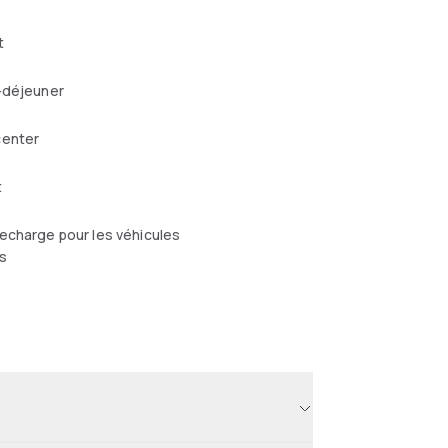
t
-déjeuner
center
t
echarge pour les véhicules
s