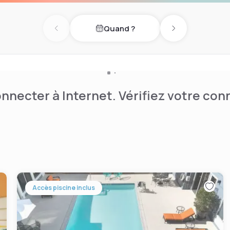
e l'hôtel.
 km de cet hôtel. L'aéroport
Quand ?
Previous day
Next day
nnecter à Internet. Vérifiez votre co
Accès piscine inclus