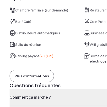
Chambre familiale (sur demande)
Restauran
Bar / Café
Coin Petit
Distributeurs automatiques
Business 
Salle de réunion
Wifi gratui
Parking payant
(
20 $US
)
Borne de r
électrique
Plus d'informations
Questions fréquentes
Comment ça marche ?