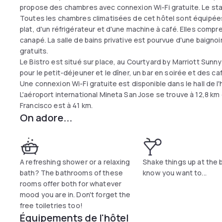
propose des chambres avec connexion Wi-Fi gratuite. Le stad
Toutes les chambres climatisées de cet hôtel sont équipées 
plat, d'un réfrigérateur et d'une machine à café. Elles comp
canapé. La salle de bains privative est pourvue d'une baignoi
gratuits.
Le Bistro est situé sur place, au Courtyard by Marriott Sunn
pour le petit-déjeuner et le dîner, un bar en soirée et des ca
Une connexion Wi-Fi gratuite est disponible dans le hall de l'
L'aéroport international Mineta San Jose se trouve à 12,8 km 
Francisco est à 41 km.
On adore...
A refreshing shower or a relaxing
Shake things up at the 
bath? The bathrooms of these
know you want to...
rooms offer both for whatever
mood you are in. Don't forget the
free toiletries too!
Équipements de l'hôtel