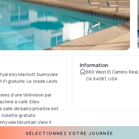
Information
660 West El Camino Real,
rtyard by Marriott Sunnyvale
CA 94087, USA
i gratuite. Le stade Levi's
ées d'une télévision par
achine à café. Elles
salle de bains privative est
toilette gratuits.
unnyvale Mountain View. Il
n bar en soirée et des cafés
SÉLECTIONNEZ VOTRE JOURNÉE