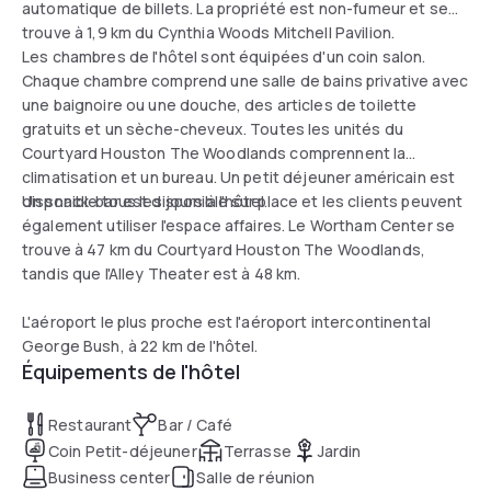
automatique de billets. La propriété est non-fumeur et se
trouve à 1,9 km du Cynthia Woods Mitchell Pavilion.
Les chambres de l'hôtel sont équipées d'un coin salon.
Chaque chambre comprend une salle de bains privative avec
une baignoire ou une douche, des articles de toilette
gratuits et un sèche-cheveux. Toutes les unités du
Courtyard Houston The Woodlands comprennent la
climatisation et un bureau. Un petit déjeuner américain est
disponible tous les jours à l'hôtel.
Un snack-bar est disponible sur place et les clients peuvent
également utiliser l'espace affaires. Le Wortham Center se
trouve à 47 km du Courtyard Houston The Woodlands,
tandis que l'Alley Theater est à 48 km.
L'aéroport le plus proche est l'aéroport intercontinental
George Bush, à 22 km de l'hôtel.
Équipements de l'hôtel
Restaurant
Bar / Café
Coin Petit-déjeuner
Terrasse
Jardin
Business center
Salle de réunion