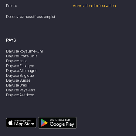
Presse
Annulation de réservation
Découvrez nos offres d'emploi
PAYS
Dayuse
Royaume-Uni
Dayuse
États-Unis
Dayuse
Italie
Dayuse
Espagne
Dayuse
Allemagne
Dayuse
Belgique
Dayuse
Suisse
Dayuse
Brésil
Dayuse
Pays-Bas
Dayuse
Autriche
Dayuse
Australie
Dayuse
Irlande
Dayuse
Hong Kong
Dayuse
Canada
Dayuse
Singapour
Dayuse
Suède
Dayuse
Thaïlande
Dayuse
Portugal