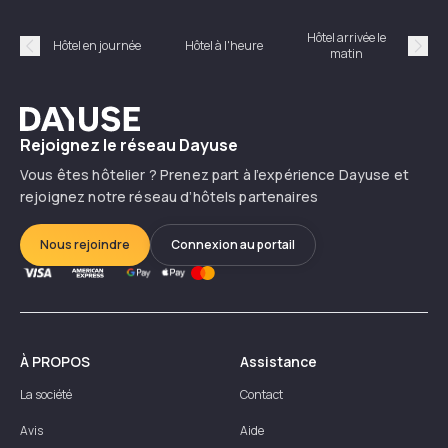
Hôtel arrivée le
Hôte
Hôtel en journée
Hôtel à l'heure
matin
Précédent
Suiv
Dayuse
Rejoignez le réseau Dayuse
Vous êtes hôtelier ? Prenez part à l’expérience Dayuse et
rejoignez notre réseau d’hôtels partenaires
Nous rejoindre
Connexion au portail
À PROPOS
Assistance
La société
Contact
Avis
Aide