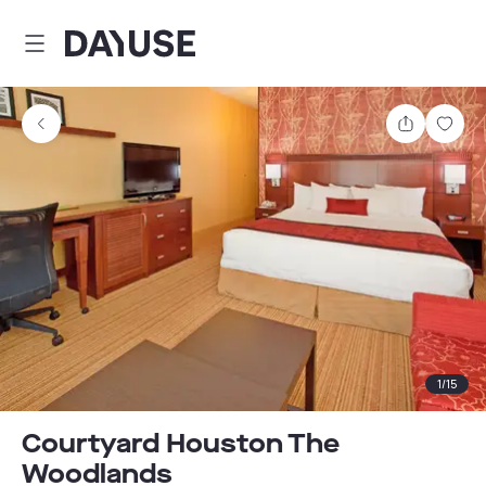
Dayuse
Partager
Enre
1
/
15
Courtyard Houston The
Woodlands