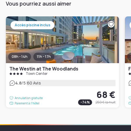
Vous pourriez aussi aimer
Accès piscine inclus
08h - 14h
11h - 17h
The Westin at The Woodlands
Town Center
|
4.8
/5
60 Avis
68 €
Annulation gratuite
-
74
%
259 €
la nuit
Paiement à l'hôtel