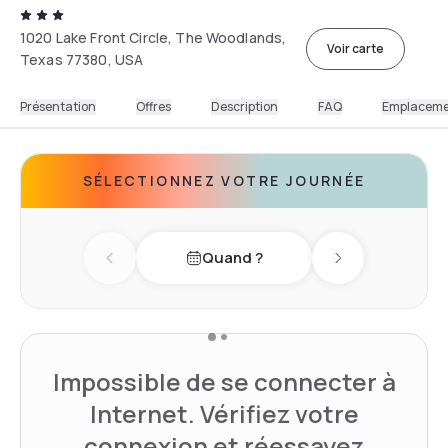
1020 Lake Front Circle, The Woodlands,
Voir carte
Texas 77380, USA
Présentation
Offres
Description
FAQ
Emplacem
SÉLECTIONNEZ VOTRE JOURNÉE
Quand ?
Previous day
Next day
Impossible de se connecter à
Internet. Vérifiez votre
connexion et réessayez