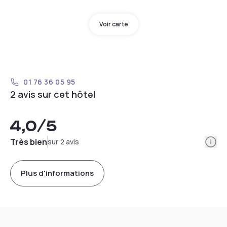
Voir carte
01 76 36 05 95
2 avis sur cet hôtel
4,0
/5
Info
Très bien
sur 2 avis
Plus d'informations