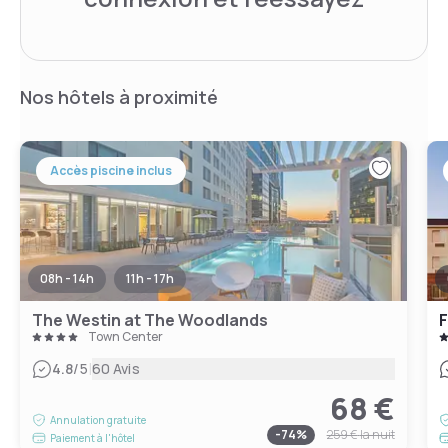
Nos hôtels à proximité
Accès piscine inclus
08h - 14h
11h - 17h
The Westin at The Woodlands
Town Center
|
4.8
/5
60 Avis
68 €
Annulation gratuite
-
74
%
259 €
la nuit
Paiement à l'hôtel