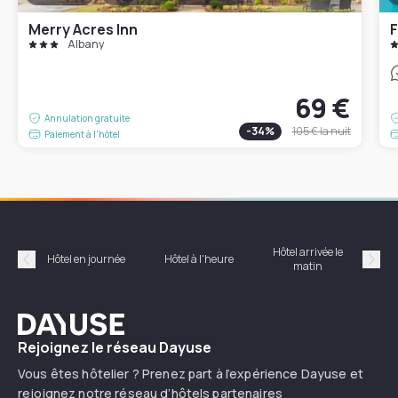
Merry Acres Inn
F
Albany
69 €
Annulation gratuite
-
34
%
105 €
la nuit
Paiement à l'hôtel
Hôtel arrivée le
Hôte
Hôtel en journée
Hôtel à l'heure
matin
Précédent
Suiv
Dayuse
Rejoignez le réseau Dayuse
Vous êtes hôtelier ? Prenez part à l’expérience Dayuse et
rejoignez notre réseau d’hôtels partenaires