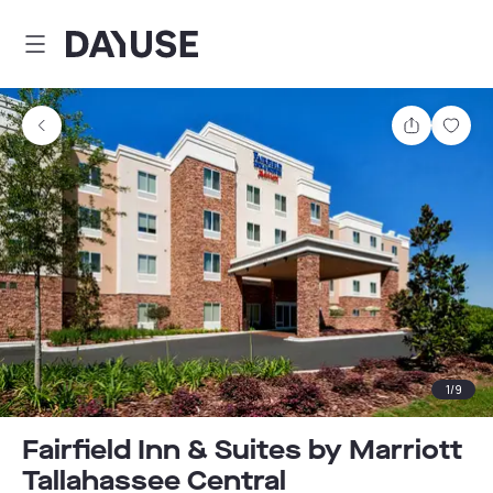
Dayuse
Partager
Enre
1
/
9
Fairfield Inn & Suites by Marriott
Tallahassee Central