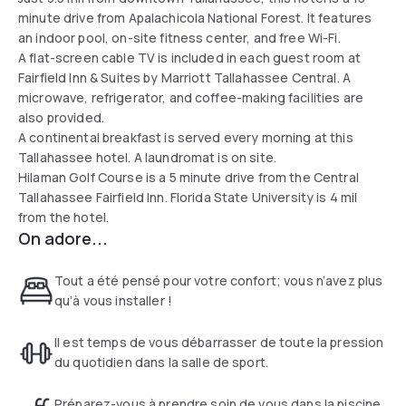
minute drive from Apalachicola National Forest. It features
an indoor pool, on-site fitness center, and free Wi-Fi.
A flat-screen cable TV is included in each guest room at
Fairfield Inn & Suites by Marriott Tallahassee Central. A
microwave, refrigerator, and coffee-making facilities are
also provided.
A continental breakfast is served every morning at this
Tallahassee hotel. A laundromat is on site.
Hilaman Golf Course is a 5 minute drive from the Central
Tallahassee Fairfield Inn. Florida State University is 4 mil
from the hotel.
On adore...
Tout a été pensé pour votre confort; vous n’avez plus
qu’à vous installer !
Il est temps de vous débarrasser de toute la pression
du quotidien dans la salle de sport.
Préparez-vous à prendre soin de vous dans la piscine