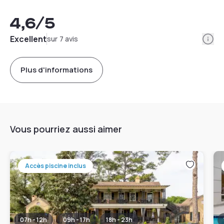
4,6
/5
Info
Excellent
sur 7 avis
Plus d'informations
Vous pourriez aussi aimer
Accès piscine inclus
07h - 12h
09h - 17h
18h - 23h