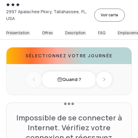
2997 Apalachee Pkwy, Tallahassee, FL,
Voir carte
USA
Présentation
Offres
Description
FAQ
Emplacem
SÉLECTIONNEZ VOTRE JOURNÉE
Quand ?
Previous day
Next day
Impossible de se connecter à
Internet. Vérifiez votre
connexion et réessayez